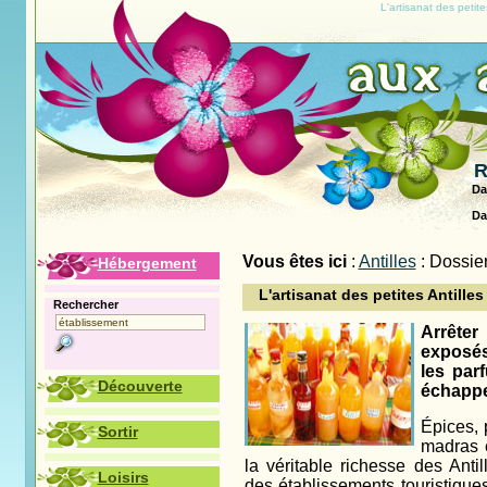
L'artisanat des petites
R
Da
Da
Vous êtes ici
:
Antilles
: Dossie
Hébergement
L'artisanat des petites Antilles
Rechercher
Arrêter
exposés
les par
Découverte
échappe
Épices, 
Sortir
madras e
la véritable richesse des Anti
Loisirs
des établissements touristiqu