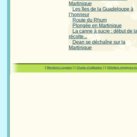
Martinique
Les îles de la Guadeloupe à
l’honneur
Route du Rhum
Plongée en Martinique
La canne à sucre : début de l
récolte...
Dean se déchaîne sur la
Martinique
[
Mentions Legales
] [
Charte d'utilisation
] [
Hôteliers rejoignez-n