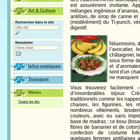
est assurément invitante. App
Art & Culture
mélanges ingénieux d’ananas, 
antillais, de sirop de canne et 
(modérément) du Ti-punch, vérit
Rechercher dans le site
digestif.
Newsletter
Néanmoins, d
l’avocatier, 
châtaignier, l
sous forme de
Infos pratiques
et d’aromates
sont d'un cha
ne manquent
Transport
Vous trouverez facilemen
Météo
d’innombrables bijoux Cré
traditionnels comme les nappes,
Toutes les iles
chaises, les figurines, les 
nombreux vêtements, broderi
couleurs, avec ou sans impre
base de madras : ce tissu (tis
fibres de bananier et de coton)
confection de costume folkl
quelques femmes antillaises a