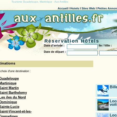
Tourisme Guadeloupe, Martinique - Aux Antilles
Accueil
l
Hotels
l
Sites Web
l
Petites Anno
Réservation Hôtels
Date d’arrivée :
Ile / Ville :
Date de départ :
tinations
 choix d'une destination :
Guadeloupe
Martinique
Bill
Saint Martin
Saint Barthelemy
Les iles du Nord
Loc
Dominique
voit
Sainte-Lucie
Saint-Vincent-et-les-
Loc
Grenadines