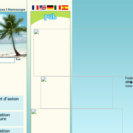
nces
l
Horoscope
Go
Feder
diff�
vous 
et d'avion
ation
ure
ation