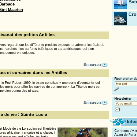
Bat
Barbade
Sint Maarten
Cro
tisanat des petites Antilles
 vos regards sur les différents produits exposés et admirer les étals de
nts marchés ; les parfums édéniques et caractéristiques qui s’en
ent demeurent uniques.
tes et corsaires dans les Antilles
Rechercher da
 le Petit Robert 1990, le pirate constitue « une sorte d’aventurier qui
 les mers pour piller les navires de commerce ». La Tête de mort est
me bien connu des pirates.
Newsletter
 de vie : Sainte-Lucie
Info
et Mode de vie Lorsqu’on est l’héritière
Comment s'y r
res africaine, française et anglaise, il
Avant de Partir
t qu’on ne peut afficher les traits