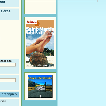
eau
isières
ns le site
s pratiques
endre