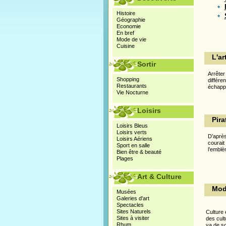
Histoire
Géographie
Economie
En bref
Mode de vie
Cuisine
L'ar
Sortir
Arrêter
Shopping
différe
Restaurants
échapp
Vie Nocturne
Loisirs
Pira
Loisirs Bleus
Loisirs verts
D’après
Loisirs Aériens
courait
Sport en salle
l’emblè
Bien être & beauté
Plages
Art & Culture
Mode
Musées
Galeries d'art
Spectacles
Sites Naturels
Culture 
Sites à visiter
des cultu
Rhum
va de soi