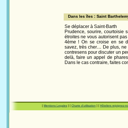
Dans les îles : Saint Barthelem
Se déplacer à Saint-Barth
Prudence, sourire, courtoisie
étroites ne vous autorisent pa
4ème ! On se croise en se dis
savez, très cher… De plus, ne
contresens pour discuter un peu
delà, faire un appel de phare
Dans le cas contraire, faites co
[
Mentions Legales
] [
Charte d'utilisation
] [
Hôteliers rejoignez-n