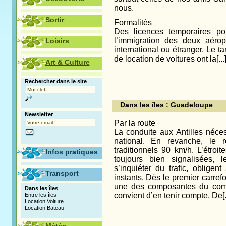
nous.
Sortir
Formalités
Des licences temporaires po
l’immigration des deux aérop
Loisirs
international ou étranger. Le t
de location de voitures ont la[...
Art & Culture
Rechercher dans le site
Dans les îles : Guadeloupe
Newsletter
Par la route
La conduite aux Antilles néce
national. En revanche, le 
traditionnels 90 km/h. L’étro
Infos pratiques
toujours bien signalisées,
s’inquiéter du trafic, oblige
Transport
instants. Dès le premier carref
une des composantes du compo
Dans les îles
convient d’en tenir compte. De[..
Entre les îles
Location Voiture
Location Bateau