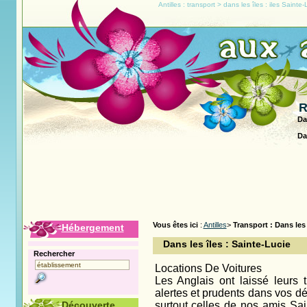
Antilles : transport > dans les îles : iles Saint
R
Da
Da
Vous êtes ici
:
Antilles
>
Transport : Dans les 
Hébergement
Dans les îles : Sainte-Lucie
Rechercher
Locations De Voitures
Les Anglais ont laissé leurs
alertes et prudents dans vos dé
Découverte
surtout celles de nos amis Sai