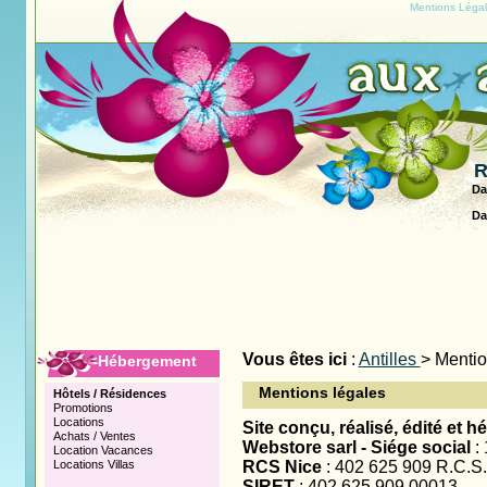
Mentions Léga
R
Da
Da
Vous êtes ici
:
Antilles
> Menti
Hébergement
Mentions légales
Hôtels / Résidences
Promotions
Locations
Site conçu, réalisé, édité et h
Achats / Ventes
Webstore sarl - Siége social
: 
Location Vacances
Locations Villas
RCS Nice
: 402 625 909 R.C.S.
SIRET
: 402 625 909 00013