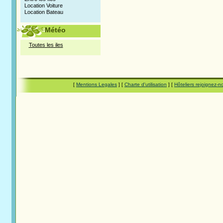
Location Voiture
Location Bateau
Météo
Toutes les iles
[
Mentions Legales
] [
Charte d'utilisation
] [
Hôteliers rejoignez-n