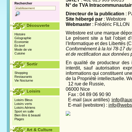
Rechercher
N° de TVA Intracommunautair
Directeur de la publication
: P
Site hébergé par
: Webstore
Webmaster
: Frédéric FILLON
Découverte
Webstore est une marque dépos
Histoire
Le présent site a fait l'objet
Géographie
Economie
l'Informatique et des Libertés (
En bref
Conformément à la loi 78-17 du 
Mode de vie
Cuisine
et de rectification aux données
En qualité de producteur des 
Sortir
interdit, sauf autorisation ex
informations qui constituent u
Shopping
Restaurants
de la Propriété intellectuelle. W
Vie Nocturne
12 rue de Russie,
06000 Nice
Loisirs
Fax : 04 89 06 90 90
E-mail (aux antilles) :
info@aux-a
Loisirs Bleus
Loisirs verts
E-mail (webstore) :
info@webst
Loisirs Aériens
Sport en salle
Bien être & beauté
Plages
Art & Culture