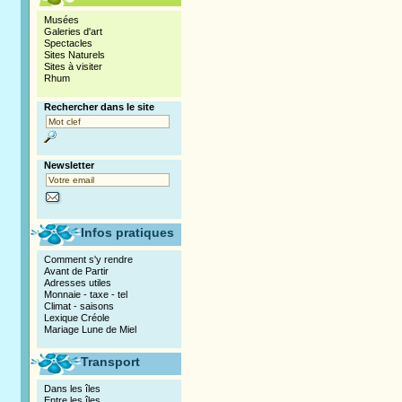
Musées
Galeries d'art
Spectacles
Sites Naturels
Sites à visiter
Rhum
Rechercher dans le site
Newsletter
Infos pratiques
Comment s'y rendre
Avant de Partir
Adresses utiles
Monnaie - taxe - tel
Climat - saisons
Lexique Créole
Mariage Lune de Miel
Transport
Dans les îles
Entre les îles