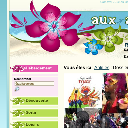
Carnaval 2010 en D
R
Da
Da
Vous êtes ici
:
Antilles
: Dossie
Hébergement
Rechercher
Découverte
Sortir
Loisirs