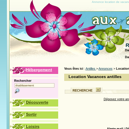
Annonce location de vacanc
R
Da
Da
Vous êtes ici
:
Antilles
>
Annonces
>
Locatio
Hébergement
Location Vacances antilles
Rechercher
RECHERCHE
Déposez votre ann
Découverte
Sortir
Loisirs
Alerte mail
|
Dé