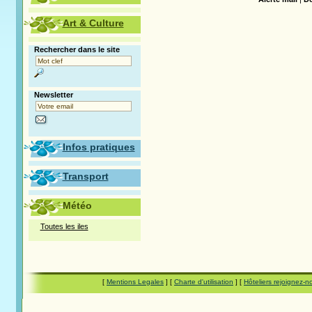
Art & Culture
Rechercher dans le site
Newsletter
Infos pratiques
Transport
Météo
Toutes les iles
[
Mentions Legales
] [
Charte d'utilisation
] [
Hôteliers rejoignez-n