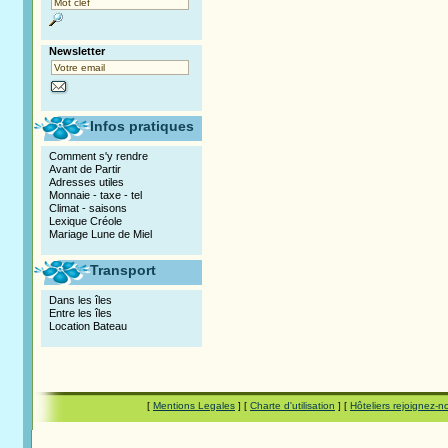
Newsletter
Infos pratiques
Comment s'y rendre
Avant de Partir
Adresses utiles
Monnaie - taxe - tel
Climat - saisons
Lexique Créole
Mariage Lune de Miel
Transport
Dans les îles
Entre les îles
Location Bateau
[
Mentions Legales
] [
Charte d'utilisation
] [
Hôteliers rejoignez-n