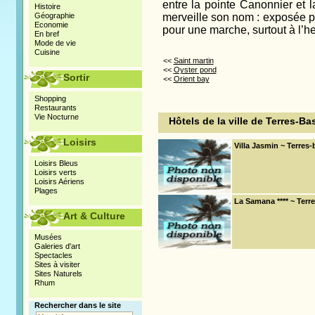
entre la pointe Canonnier et 
Histoire
Géographie
merveille son nom : exposée pl
Economie
pour une marche, surtout à l’h
En bref
Mode de vie
Cuisine
<<
Saint martin
<<
Oyster pond
Sortir
<<
Orient bay
Shopping
Restaurants
Vie Nocturne
Hôtels de la ville de Terres-Ba
Loisirs
Villa Jasmin ~ Terres
Loisirs Bleus
Loisirs verts
Loisirs Aériens
Plages
La Samana **** ~ Terr
Art & Culture
Musées
Galeries d'art
Spectacles
Sites à visiter
Sites Naturels
Rhum
Rechercher dans le site