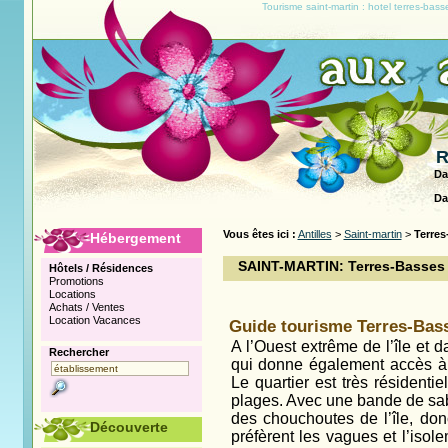
Tourisme saint-martin : hotel terres-ba
R
Da
Da
Vous êtes ici :
Antilles
>
Saint-martin
>
Terres
Hébergement
SAINT-MARTIN: Terres-Basses
Hôtels / Résidences
Promotions
Locations
Achats / Ventes
Location Vacances
Guide tourisme Terres-Bass
A l’Ouest extrême de l’île et d
Rechercher
qui donne également accès à l
Le quartier est très résidenti
plages. Avec une bande de sab
des chouchoutes de l’île, don
Découverte
préfèrent les vagues et l’isol