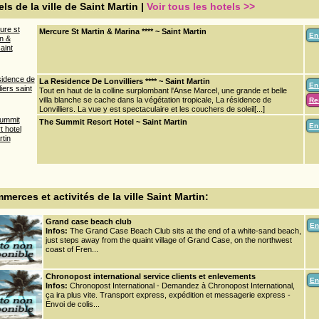
ls de la ville de Saint Martin |
Voir tous les hotels >>
Mercure St Martin & Marina **** ~ Saint Martin
En
La Residence De Lonvilliers **** ~ Saint Martin
En
Tout en haut de la colline surplombant l'Anse Marcel, une grande et belle
villa blanche se cache dans la végétation tropicale, La résidence de
Re
Lonvilliers. La vue y est spectaculaire et les couchers de soleil[...]
The Summit Resort Hotel ~ Saint Martin
En
merces et activités de la ville Saint Martin:
Grand case beach club
En
Infos:
The Grand Case Beach Club sits at the end of a white-sand beach,
just steps away from the quaint village of Grand Case, on the northwest
coast of Fren...
Chronopost international service clients et enlevements
En
Infos:
Chronopost International - Demandez à Chronopost International,
ça ira plus vite. Transport express, expédition et messagerie express -
Envoi de colis...