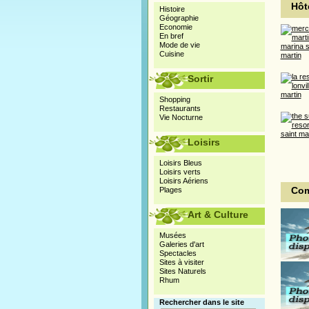
Hôte
Histoire
Géographie
Economie
En bref
Mode de vie
Cuisine
Sortir
Shopping
Restaurants
Vie Nocturne
Loisirs
Loisirs Bleus
Loisirs verts
Loisirs Aériens
Com
Plages
Art & Culture
Musées
Galeries d'art
Spectacles
Sites à visiter
Sites Naturels
Rhum
Rechercher dans le site