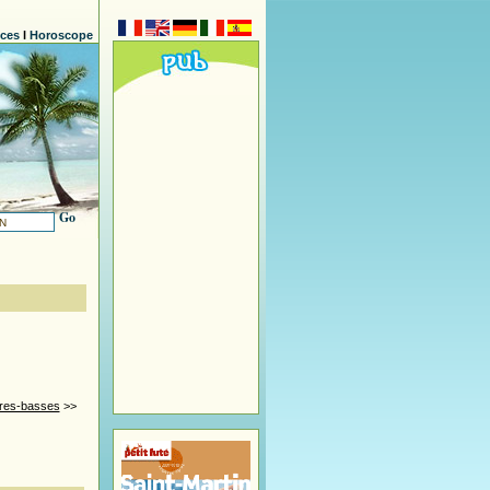
nces
l
Horoscope
Go
res-basses
>>