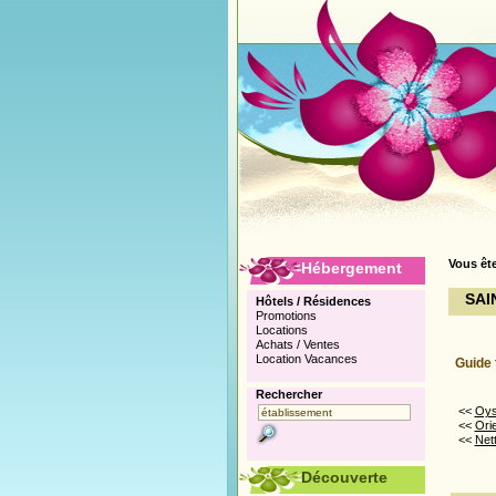
Vous ête
Hébergement
SAI
Hôtels / Résidences
Promotions
Locations
Achats / Ventes
Location Vacances
Guide 
Rechercher
<<
Oys
<<
Ori
<<
Net
Découverte