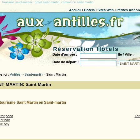
Tourisme saint-martin : hotel saint martin, commerce saint martin
Accueil
l
Hotels
l
Sites Web
l
Petites Anno
Réservation Hôtels
Date d’arrivée :
Ile / Ville :
Date de départ :
s ici :
Antilles
>
Saint-martin
>
Saint Martin
NT-MARTIN: Saint Martin
tourisme Saint Martin en Saint-martin
ter pond
Ter
ent bay
tle bay