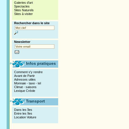
Galeries d'art
Spectacles
Sites Naturels
Sites à visiter
Rechercher dans le site
Newsletter
Infos pratiques
Comment s'y rendre
Avant de Partir
Adresses utiles
Monnaie - taxe - tel
Climat - saisons
Lexique Créole
Transport
Dans les îles
Entre les îles
Location Voiture