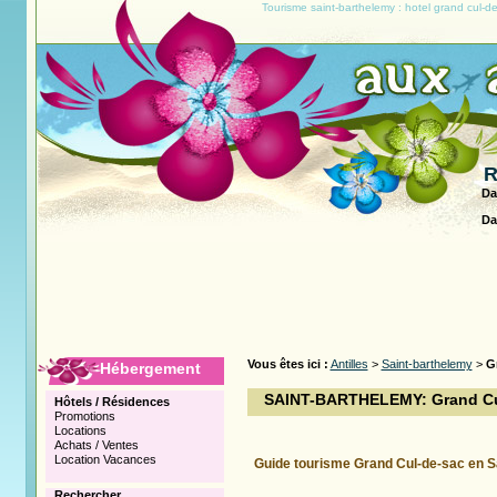
Tourisme saint-barthelemy : hotel grand cul-
R
Da
Da
Vous êtes ici :
Antilles
>
Saint-barthelemy
>
G
Hébergement
SAINT-BARTHELEMY: Grand Cu
Hôtels / Résidences
Promotions
Locations
Achats / Ventes
Location Vacances
Guide tourisme Grand Cul-de-sac en S
Rechercher