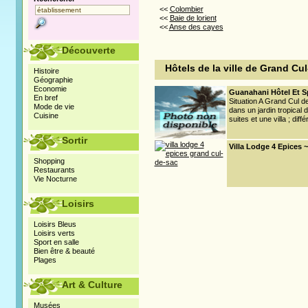
<<
Colombier
<<
Baie de lorient
<<
Anse des cayes
Découverte
Hôtels de la ville de Grand Cu
Histoire
Géographie
Economie
Guanahani Hôtel Et Sp
En bref
Situation A Grand Cul de 
Mode de vie
dans un jardin tropica
Cuisine
suites et une villa ; diffé
Sortir
Villa Lodge 4 Epices 
Shopping
Restaurants
Vie Nocturne
Loisirs
Loisirs Bleus
Loisirs verts
Sport en salle
Bien être & beauté
Plages
Art & Culture
Musées