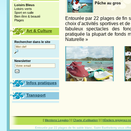
Pêche au gros
Loisirs Bleus
Loisirs verts
Sport en salle
Bien être & beauté
Entourée par 22 plages de fin s
Plages
choix d’activités sportives et de
fabuleux spectacles des fon
Art & Culture
pratiquée la plupart de fonds m
Naturelle »
Rechercher dans le site
Newsletter
Infos pratiques
Transport
[
Mentions Legales
] [
Charte d'utilisation
] [
Hôteliers rejoignez-n
Entourée par 22 plages de fin sable blanc, Saint Barthelemy vous offre u