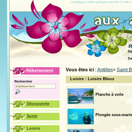
mouillages voiliers plongée planche à voile à
R
Da
Da
Vous êtes ici
:
Antilles
>
Saint 
Hébergement
Loisirs : Loisirs Bleus
Rechercher
Planche à voile
Découverte
Plongée sous-mari
Sortir
Loisirs