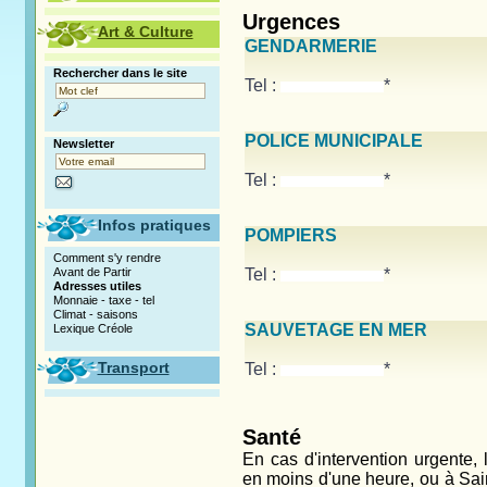
Urgences
Art & Culture
GENDARMERIE
Rechercher dans le site
Tel :
*
POLICE MUNICIPALE
Newsletter
Tel :
*
Infos pratiques
POMPIERS
Comment s'y rendre
Avant de Partir
Tel :
*
Adresses utiles
Monnaie - taxe - tel
Climat - saisons
SAUVETAGE EN MER
Lexique Créole
Transport
Tel :
*
Santé
En cas d'intervention urgente,
en moins d'une heure, ou à Sain