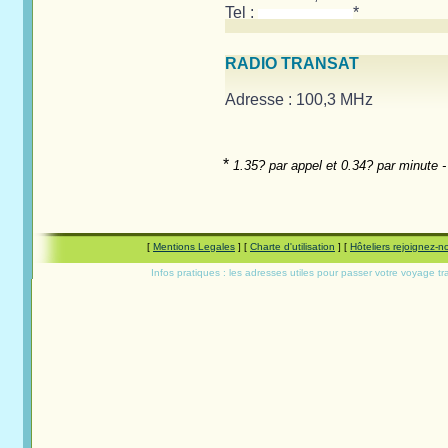
Tel :
*
RADIO TRANSAT
Adresse : 100,3 MHz
*
1.35? par appel et 0.34? par minute -
[
Mentions Legales
] [
Charte d'utilisation
] [
Hôteliers rejoignez-n
Infos pratiques : les adresses utiles pour passer votre voyage tranq