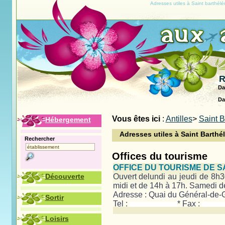
Adresses utiles à Saint barthélé
R
Da
Da
Vous êtes ici
:
Antilles
>
Saint 
Hébergement
Adresses utiles à Saint Barthé
Rechercher
Offices du tourisme
OFFICE DU TOURISME DE 
Découverte
Ouvert delundi au jeudi de 8h3
midi et de 14h à 17h. Samedi d
Adresse : Quai du Général-de-
Sortir
Tel :
* Fax :
Loisirs