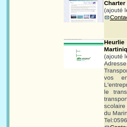
Charter 
(ajouté 
Contac
Heurli
Martiniq
(ajouté 
Adresse 
Transpor
vos en
L'entrep
le tran
transpor
scolaire
du Marin
Tel:0596