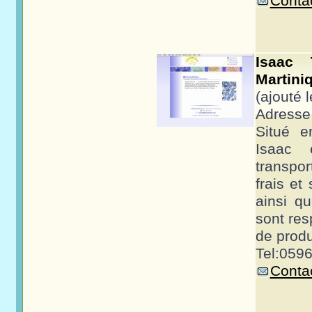
Contac
Isaac 
Martiniq
(ajouté 
Adresse 
Situé e
Isaac 
transpor
frais et
ainsi qu
sont res
de produi
Tel:0596
Contac