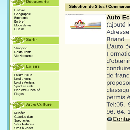
Découverte
Sélection de Sites / Commerce
Histoire
Géographie
Auto Ec
Economie
En bref
(ajouté 
Mode de vie
Cuisine
Adresse
Briand
Sortir
L'auto
Shopping
Restaurants
Format
Vie Nocturne
d'obte
Loisirs
conduire 
de-fran
Loisirs Bleus
Loisirs verts
propo
Loisirs Aériens
Sport en salle
classi
Bien être & beauté
Plages
permis é 
Tel:05. 
Art & Culture
96. 64. 
Musées
Galeries d'art
Contac
Spectacles
Sites Naturels
Sites à visiter