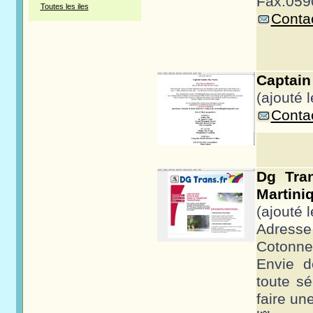
Fax:059
Toutes les iles
Contac
Captain
(ajouté 
Contac
Dg Tra
Martiniq
(ajouté 
Adres
Cotonne
Envie d
toute sé
faire un