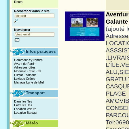
Rhum
Rechercher dans le site
Aventu
Galant
(ajouté 
Newsletter
Adresse 
LOCAT
ASSSI
Infos pratiques
.LIVR
Comment s'y rendre
L'ÎL
Avant de Partir
Adresses utiles
ALU
Monnaie - taxe - tel
Climat - saisons
GRAT
Lexique Créole
Mariage Lune de Miel
CASQUE
PLAGE
Transport
AMOVIB
Dans les îles
Entre les îles
CONSEI
Location Voiture
Location Bateau
PARCOUR
Tel:06
Météo