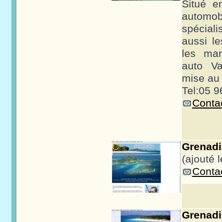
Situé e
automo
spéciali
aussi le
les ma
auto Va
mise au p
Tel:05 9
Contac
Grenadi
(ajouté 
Contac
Grena