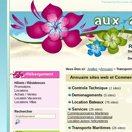
Transports Annuaire de
R
Da
Da
Vous êtes ici
:
Antilles
>
Annuaire
>
Transport
Hébergement
Annuaire sites web et Commerç
Hôtels / Résidences
Promotions
Controle Technique
(2 sites)
Locations
Achats / Ventes
Demenagements
(5 sites)
Location Vacances
Location Bateaux
Locations Villas
(76 sites)
Services
(26 sites)
Rechercher
Commissionnaires Maritimes
Commissionnaires International
Location avions helicopteres
Transports Maritimes
(26 sites)