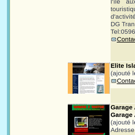
l'île a
touris
d'activi
DG Trans
Tel:0596
Contac
Elite Is
(ajouté 
Contac
Garage 
Garage 
(ajouté 
Adresse 