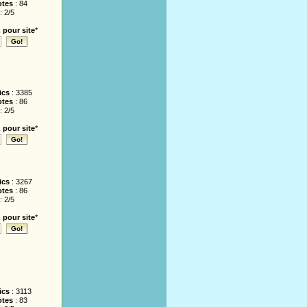
otes
: 84
: 2/5
 pour site
*
ics
: 3385
otes
: 86
: 2/5
 pour site
*
ics
: 3267
otes
: 86
: 2/5
 pour site
*
ics
: 3113
otes
: 83