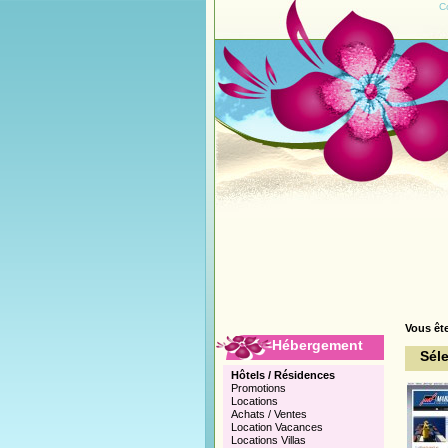
C
Vous ête
Hébergement
Sél
Hôtels / Résidences
Promotions
Locations
Achats / Ventes
Location Vacances
Locations Villas