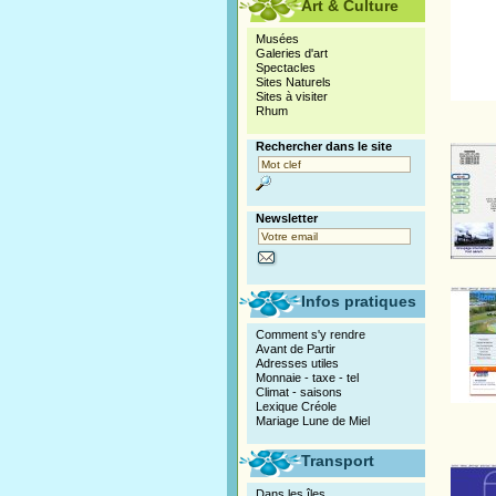
Art & Culture
Musées
Galeries d'art
Spectacles
Sites Naturels
Sites à visiter
Rhum
Rechercher dans le site
Newsletter
Infos pratiques
Comment s'y rendre
Avant de Partir
Adresses utiles
Monnaie - taxe - tel
Climat - saisons
Lexique Créole
Mariage Lune de Miel
Transport
Dans les îles