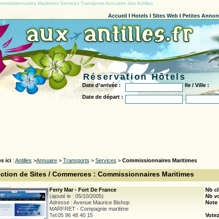
ommissionnaires Maritimes Services Transports Annuaire des Antilles
Accueil
l
Hotels
l
Sites Web
l
Petites Anno
Réservation Hôtels
Date d’arrivée :
Ile / Ville :
Date de départ :
s ici
:
Antilles
>
Annuaire
>
Transports
>
Services
>
Commissionnaires Maritimes
ection de Sites / Commerces : Commissionnaires Maritimes
Ferry Mar - Fort De France
Nb cl
(ajouté le : 05/10/2005)
Nb v
Adresse : Avenue Maurice Bishop
Note
MARFRET - Compagnie maritime
Tel:05 96 48 40 15
Votez