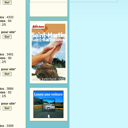
ics
: 4333
otes
: 84
: 2/5
 pour site
*
ics
: 3491
otes
: 90
: 2/5
 pour site
*
ics
: 3866
otes
: 82
: 1/5
 pour site
*
ics
: 3308