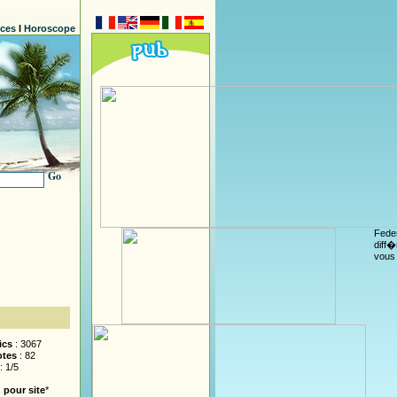
nces
l
Horoscope
Go
Feder
diff�
vous 
ics
: 3067
otes
: 82
: 1/5
 pour site
*