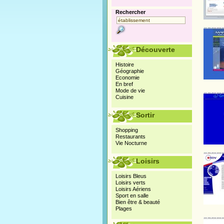
Rechercher
Découverte
Histoire
Géographie
Economie
En bref
Mode de vie
Cuisine
Sortir
Shopping
Restaurants
Vie Nocturne
Loisirs
Loisirs Bleus
Loisirs verts
Loisirs Aériens
Sport en salle
Bien être & beauté
Plages