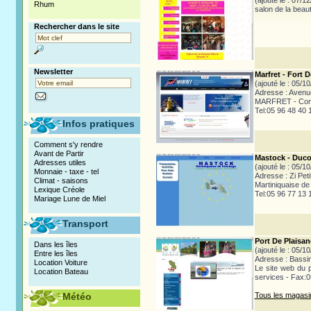
(ajouté le : 07/1
Rhum
salon de la beau
Rechercher dans le site
Newsletter
Marfret - Fort 
(ajouté le : 05/1
Adresse : Avenu
MARFRET - Comp
Tel:05 96 48 40 
Infos pratiques
Comment s'y rendre
Avant de Partir
Mastock - Duc
Adresses utiles
(ajouté le : 05/1
Monnaie - taxe - tel
Adresse : Zi Pet
Climat - saisons
Martiniquaise de
Lexique Créole
Tel:05 96 77 13 
Mariage Lune de Miel
Transport
Port De Plaisan
Dans les îles
(ajouté le : 05/1
Entre les îles
Adresse : Bassin
Location Voiture
Le site web du p
Location Bateau
services - Fax:0
Météo
Tous les magas