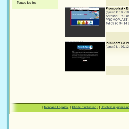
Toutes les iles
Promoplast - B
(ajouté le : 05/1
Adresse : 74 Lot
PROMOPLAST Sacs
Tel:05 90 94 14 
Publidom Le Pr
(ajouté le : 07/1
[
Mentions Legales
] [
Charte d'utilisation
] [
Hôteliers rejoignez-n