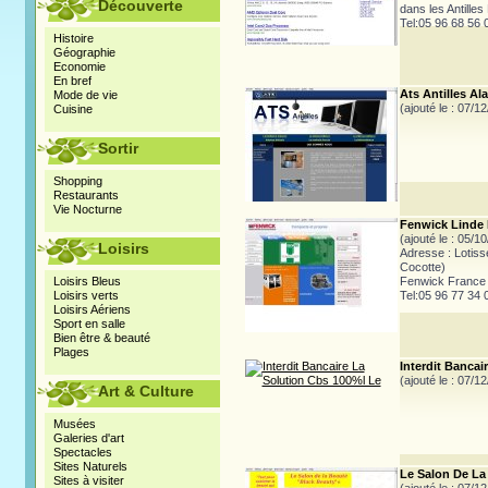
Découverte
dans les Antilles
Tel:05 96 68 56 
Histoire
Géographie
Economie
En bref
Ats Antilles Al
Mode de vie
(ajouté le : 07/1
Cuisine
Sortir
Shopping
Restaurants
Vie Nocturne
Fenwick Linde
(ajouté le : 05/1
Loisirs
Adresse : Lotiss
Cocotte)
Loisirs Bleus
Fenwick France
Loisirs verts
Tel:05 96 77 34 
Loisirs Aériens
Sport en salle
Bien être & beauté
Plages
Interdit Bancai
(ajouté le : 07/1
Art & Culture
Musées
Galeries d'art
Spectacles
Sites Naturels
Le Salon De La
Sites à visiter