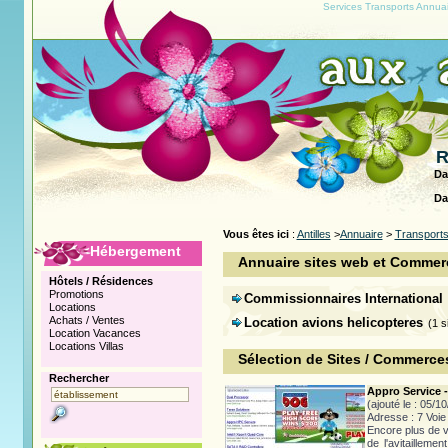
Services Transports Annuai
R
Da
Da
Vous êtes ici
:
Antilles
>
Annuaire
>
Transport
Hébergement
Annuaire sites web et Commerç
Hôtels / Résidences
Promotions
Commissionnaires International
Locations
Achats / Ventes
Location avions helicopteres
(1 s
Location Vacances
Locations Villas
Sélection de Sites / Commerces
Rechercher
Appro Service -
(ajouté le : 05/1
Adresse : 7 Voie
Encore plus de v
de l'avitailleme