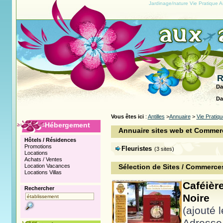
Jardinage/nature Vie Pratique A
R
Da
Da
Vous êtes ici
:
Antilles
>
Annuaire
>
Vie Pratiqu
Hébergement
Annuaire sites web et Commerç
Hôtels / Résidences
Promotions
Fleuristes
(3 sites)
Locations
Achats / Ventes
Location Vacances
Sélection de Sites / Commerce
Locations Villas
Caféièr
Rechercher
Noire
(ajouté 