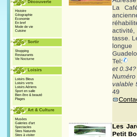
Adresse
Découverte
La Caf
Histoire
ancien
Géographie
Economie
réhabili
En bref
Mode de vie
activit
Cuisine
tasse. L
Sortir
long
Shopping
Guadelou
Restaurants
Vie Nocturne
Tel:
et 0.34?
Loisirs
Numéro
Loisirs Bleus
valable 
Loisirs verts
Loisirs Aériens
49
Sport en salle
Bien être & beauté
Contac
Plages
Art & Culture
Musées
Galeries d'art
Les Jar
Spectacles
Sites Naturels
Petit B
Sites à visiter