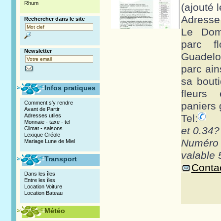
Rhum
(ajouté 
Adresse
Rechercher dans le site
Le Dom
parc f
Newsletter
Guadelo
parc ain
sa bout
Infos pratiques
fleurs 
Comment s'y rendre
paniers g
Avant de Partir
Adresses utiles
Tel:
Monnaie - taxe - tel
et 0.34?
Climat - saisons
Lexique Créole
Numéro
Mariage Lune de Miel
valable 
Transport
Contac
Dans les îles
Entre les îles
Location Voiture
Location Bateau
Météo