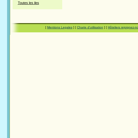
Toutes les iles
[
Mentions Legales
] [
Charte d'utilisation
] [
Hôteliers rejoignez-n