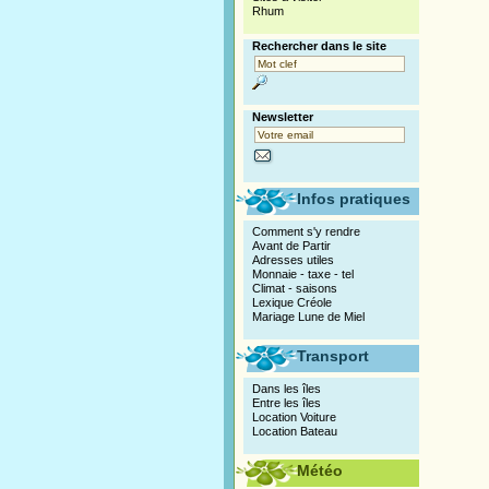
Rhum
Rechercher dans le site
Newsletter
Infos pratiques
Comment s'y rendre
Avant de Partir
Adresses utiles
Monnaie - taxe - tel
Climat - saisons
Lexique Créole
Mariage Lune de Miel
Transport
Dans les îles
Entre les îles
Location Voiture
Location Bateau
Météo