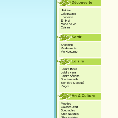
Découverte
Histoire
Géographie
Economie
En bref
Mode de vie
Cuisine
Sortir
Shopping
Restaurants
Vie Nocturne
Loisirs
Loisirs Bleus
Loisirs verts
Loisirs Aériens
Sport en salle
Bien être & beauté
Plages
Art & Culture
Musées
Galeries d'art
Spectacles
Sites Naturels
Sites à visiter