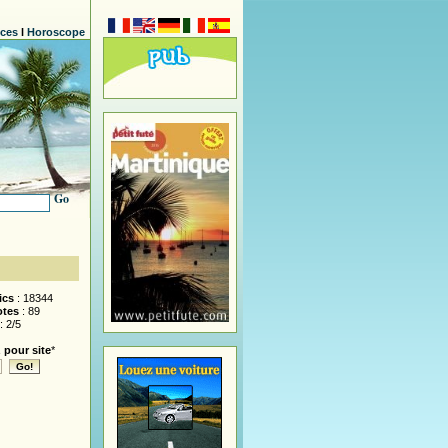
nces
l
Horoscope
Go
ics
: 18344
otes
: 89
: 2/5
 pour site
*