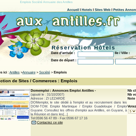
Emplois Société Annuaire des Antilles
Accueil
l
Hotels
l
Sites Web
l
Petites Anno
Réservation Hôtels
Date d’arrivée :
Ile / Ville :
Date de départ :
s ici
:
Antilles
>
Annuaire
>
Société
>
Emplois
ction de Sites / Commerces : Emplois
Domemploi : Annonces Emploi Antilles -
Nb cl
(ajouté le : 31/10/2007)
Nb v
Adresse : ZI LEZARDE
Note
DOMemploi, le site dédié à l'emploi et au recrutement dans les
DOM-TOM. Emploi Martinique / Emploi Guadeloupe / Emploi
Votez
Guyane. Consultez les offres d'emploi aux Antilles, en Guyane, à
la Réunion et dans les[...]
Tel:0596 56 47 89 - Fax:0596 67 17 16
Contactez ce site