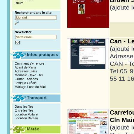
Brown S
Rhum
(ajouté 
Rechercher dans le site
Newsletter
Can - L
(ajouté 
Infos pratiques
Adresse 
CAN - T
Comment s'y rendre
Avant de Partir
Tel:05 
Adresses utiles
Monnaie - taxe - tel
55 11 1
Climat - saisons
Lexique Créole
Mariage Lune de Miel
Transport
Dans les îles
Entre les îles
Carrefo
Location Voiture
Location Bateau
Cln Main
(ajouté 
Météo