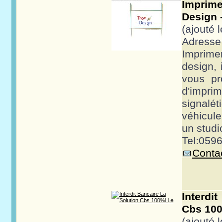
Imprime
Design 
(ajouté 
Adresse 
Imprime
design,
vous pr
d'imprim
signal
véhicule
un studio
Tel:0596
Contac
Interdi
Cbs 100
(ajouté 