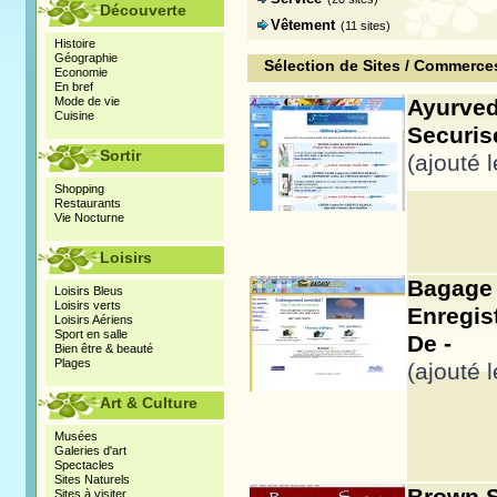
Découverte
Vêtement
(11 sites)
Histoire
Géographie
Sélection de Sites / Commerc
Economie
En bref
Mode de vie
Ayurve
Cuisine
Securis
Sortir
(ajouté 
Shopping
Restaurants
Vie Nocturne
Loisirs
Bagag
Loisirs Bleus
Loisirs verts
Enregis
Loisirs Aériens
Sport en salle
De -
Bien être & beauté
Plages
(ajouté 
Art & Culture
Musées
Galeries d'art
Spectacles
Sites Naturels
Sites à visiter