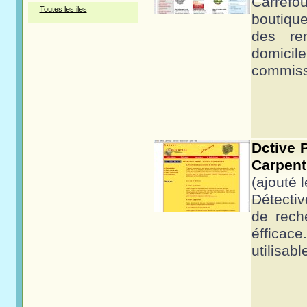
Carrefo
Toutes les iles
boutiqu
des re
domic
commiss
Dctive 
Carpenti
(ajouté 
Détecti
de reche
éffica
utilisab