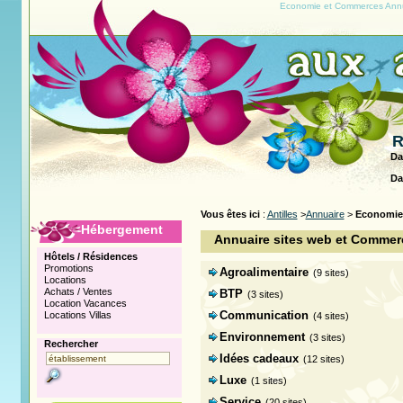
Economie et Commerces Annua
R
Da
Da
Vous êtes ici
:
Antilles
>
Annuaire
>
Economie
Hébergement
Annuaire sites web et Commer
Hôtels / Résidences
Promotions
Agroalimentaire
(9 sites)
Locations
Achats / Ventes
BTP
(3 sites)
Location Vacances
Communication
Locations Villas
(4 sites)
Environnement
(3 sites)
Rechercher
Idées cadeaux
(12 sites)
Luxe
(1 sites)
Service
(20 sites)