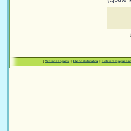
[
Mentions Legales
] [
Charte d'utilisation
] [
Hôteliers rejoignez-n