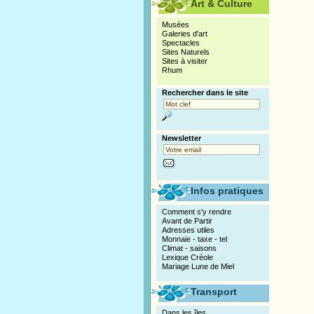
Art & Culture
Musées
Galeries d'art
Spectacles
Sites Naturels
Sites à visiter
Rhum
Rechercher dans le site
Newsletter
Infos pratiques
Comment s'y rendre
Avant de Partir
Adresses utiles
Monnaie - taxe - tel
Climat - saisons
Lexique Créole
Mariage Lune de Miel
Transport
Dans les îles