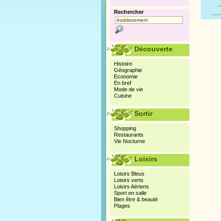
Rechercher
Découverte
Histoire
Géographie
Economie
En bref
Mode de vie
Cuisine
Sortir
Shopping
Restaurants
Vie Nocturne
Loisirs
Loisirs Bleus
Loisirs verts
Loisirs Aériens
Sport en salle
Bien être & beauté
Plages