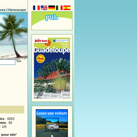
nces
l
Horoscope
Go
ics
: 4263
otes
: 82
: 1/5
 pour site
*