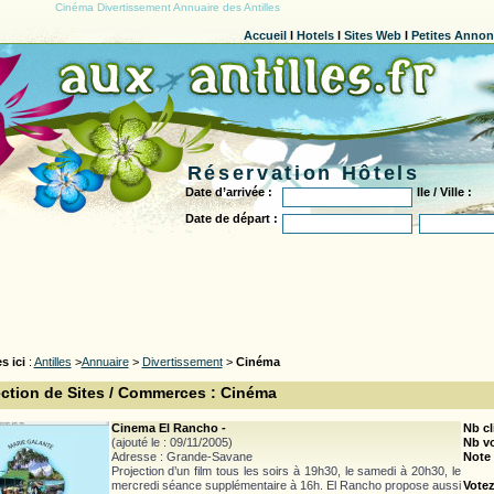
Cinéma Divertissement Annuaire des Antilles
Accueil
l
Hotels
l
Sites Web
l
Petites Anno
Réservation Hôtels
Date d’arrivée :
Ile / Ville :
Date de départ :
s ici
:
Antilles
>
Annuaire
>
Divertissement
>
Cinéma
ection de Sites / Commerces : Cinéma
Cinema El Rancho -
Nb cl
(ajouté le : 09/11/2005)
Nb v
Adresse : Grande-Savane
Note
Projection d’un film tous les soirs à 19h30, le samedi à 20h30, le
mercredi séance supplémentaire à 16h. El Rancho propose aussi
Votez