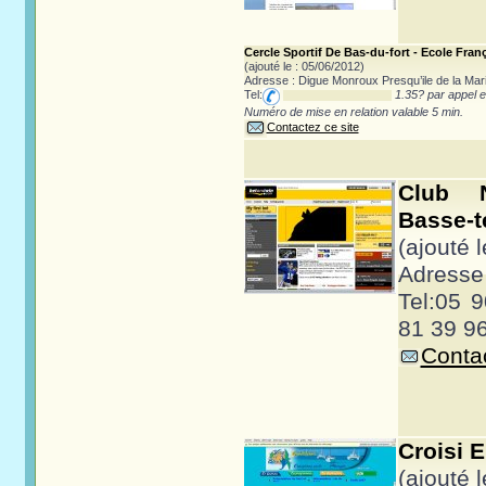
Cercle Sportif De Bas-du-fort - Ecole Franç
(ajouté le : 05/06/2012)
Adresse : Digue Monroux Presqu’ile de la Mar
Tel:
1.35? par appel e
Numéro de mise en relation valable 5 min.
Contactez ce site
Club N
Basse-t
(ajouté 
Adresse 
Tel:05 
81 39 9
Contac
Croisi 
(ajouté 