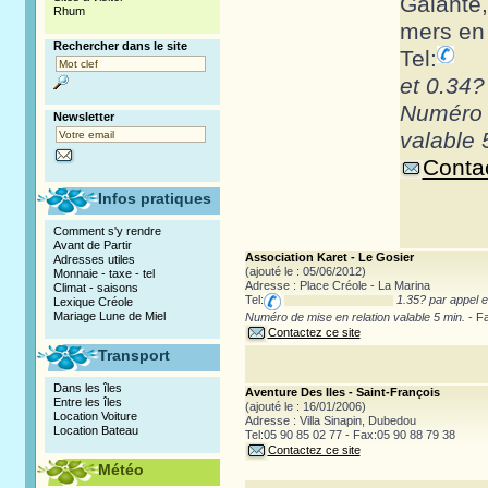
Galante
Rhum
mers en
Rechercher dans le site
Tel:
et 0.34?
Numéro
Newsletter
valable 
Contac
Infos pratiques
Comment s'y rendre
Avant de Partir
Association Karet - Le Gosier
Adresses utiles
(ajouté le : 05/06/2012)
Monnaie - taxe - tel
Adresse : Place Créole - La Marina
Climat - saisons
Tel:
1.35? par appel e
Lexique Créole
Mariage Lune de Miel
Numéro de mise en relation valable 5 min.
- Fa
Contactez ce site
Transport
Dans les îles
Aventure Des Iles - Saint-François
Entre les îles
(ajouté le : 16/01/2006)
Location Voiture
Adresse : Villa Sinapin, Dubedou
Location Bateau
Tel:05 90 85 02 77 - Fax:05 90 88 79 38
Contactez ce site
Météo