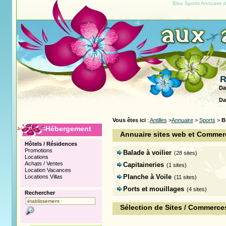
Bleu Sports Annuaire d
R
Da
Da
Vous êtes ici
:
Antilles
>
Annuaire
>
Sports
>
B
Hébergement
Annuaire sites web et Commerç
Hôtels / Résidences
Promotions
Balade à voilier
(28 sites)
Locations
Achats / Ventes
Capitaineries
(1 sites)
Location Vacances
Planche à Voile
Locations Villas
(11 sites)
Ports et mouillages
(4 sites)
Rechercher
Sélection de Sites / Commerces