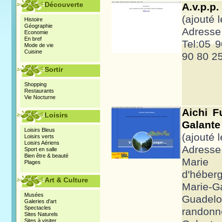
Découverte
A.v.p.p.
(ajouté 
Histoire
Géographie
Adresse 
Economie
En bref
Tel:05 
Mode de vie
Cuisine
90 80 2
Sortir
Shopping
Restaurants
Vie Nocturne
Aichi F
Loisirs
Galante
Loisirs Bleus
(ajouté 
Loisirs verts
Loisirs Aériens
Adresse 
Sport en salle
Bien être & beauté
Marie
Plages
d'héber
Art & Culture
Marie
Musées
Guadel
Galeries d'art
Spectacles
rando
Sites Naturels
Sites à visiter