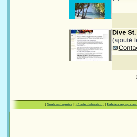
Dive St. 
(ajouté 
Contac
[
Mentions Legales
] [
Charte d'utilisation
] [
Hôteliers rejoignez-n