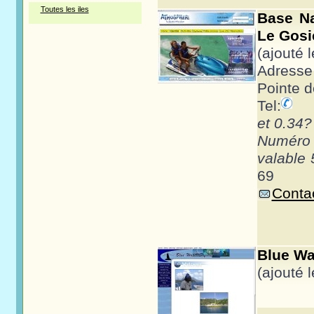
Toutes les iles
Base Na
Le Gosi
(ajouté 
Adresse
Pointe d
Tel:
et 0.34?
Numéro
valable 
69
Contac
Blue Wat
(ajouté 