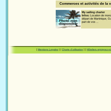
Commerces et activités de la v
My sailing charter
Infos:
Location de mono
départ de Martinique, Gu
part de vos ...
[
Mentions Legales
] [
Charte d'utilisation
] [
Hôteliers rejoignez-n