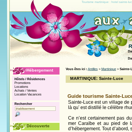
Tourisme martinique : hotel sainte-l
R
Da
Da
Vous êtes ici :
Antilles
>
Martinique
>
Sainte-
Hébergement
MARTINIQUE: Sainte-Luce
Hôtels / Résidences
Promotions
Locations
Achats / Ventes
Location Vacances
Guide tourisme Sainte-Luce
Sainte-Luce est un village de 
Rechercher
là qu' est distillé le célèbre rh
Ce n’est certainement pas du
mer Caraïbe et au pied de la
Découverte
d’hébergement. Tout d’abord, 