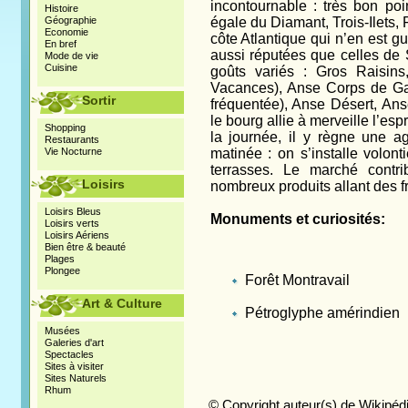
incontournable : très bon poi
Histoire
Géographie
égale du Diamant, Trois-Ilets, 
Economie
côte Atlantique qui n’en est g
En bref
aussi réputées que celles de 
Mode de vie
Cuisine
goûts variés : Gros Raisins
Vacances), Anse Corps de Gar
Sortir
fréquentée), Anse Désert, An
le bourg allie à merveille l’esp
Shopping
la journée, il y règne une ag
Restaurants
Vie Nocturne
matinée : on s’installe volon
terrasses. Le marché contr
Loisirs
nombreux produits allant des f
Loisirs Bleus
Monuments et curiosités:
Loisirs verts
Loisirs Aériens
Bien être & beauté
Plages
Plongee
Forêt Montravail
Art & Culture
Pétroglyphe amérindien
Musées
Galeries d'art
Spectacles
Sites à visiter
Sites Naturels
Rhum
© Copyright
auteur(s) de Wikipéd