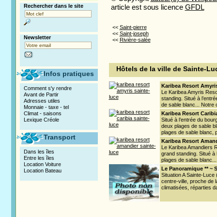
Rechercher dans le site
article est sous licence
GFDL
<<
Saint-pierre
<<
Saint-joseph
Newsletter
<<
Rivière-salée
Hôtels de la ville de Sainte-Lu
Infos pratiques
Karibea Resort Amyris 
Comment s'y rendre
Le Karibea Amyris Reso
Avant de Partir
standing. Situé à l’entr
Adresses utiles
de sable blanc... Notre 
Monnaie - taxe - tel
Climat - saisons
Karibea Resort Caribia
Lexique Créole
Situé à l’entrée du bou
deux plages de sable bl
plages de sable blanc, 
Transport
Karibea Resort Amandi
Le Karibea Amandiers R
Dans les îles
grand standing. Situé à 
Entre les îles
plages de sable blanc...
Location Voiture
Le Panoramique ** ~ S
Location Bateau
Situation A Sainte-Luce
centre-ville, proche de
climatisées, réparties da