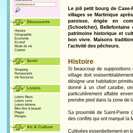
Le joli petit bourg de Case-
villages se Martinique après
paroisse, érigée en co
Découverte
(Schoelcher), Bellefontaine
Histoire
patrimoine historique et cult
Géographie
Economie
bon vivre. Maisons tradition
En bref
l’activité des pêcheurs.
Mode de vie
Cuisine
Histoire
Sortir
Si beaucoup de suppositions o
Shopping
Restaurants
village doit vraisemblablemen
Vie Nocturne
désigne une habitation primitiv
donné à un chef caraïbe, orig
Loisirs
particulièrement affable enver
Loisirs Bleus
prendre pied dans la zone de la
Loisirs verts
Loisirs Aériens
Bien être & beauté
Sa proximité de Saint-Pierre (
Plages
Plongee
des conflits qui ont marqué la 
Art & Culture
Cultivées essentiellement en t