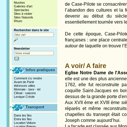
Musées
de Case-Pilote se consacrèrent
Galeries d'art
l’abandon des cultures et la 
Spectacles
Sites à visiter
devenir au début du siècle,
Sites Naturels
Rhum
essentiellement tournée vers le
Rechercher dans le site
De cette époque, Case-Pilot
françaises : une place central
autour de laquelle on trouve l’
Newsletter
A voir/ A faire
Infos pratiques
Eglise Notre Dame de l'As
elle est une des plus ancienne
Comment s'y rendre
Avant de Partir
1762, elle fut reconstruite 
Adresses utiles
Monnaie - taxe - tel
coquille Saint-Jacques en boi
Climat - saisons
dessus de la grande porte d'ent
Lexique Créole
Aux XVII ème et XVIII ème siècl
Transport
réparés et même reconstruit
chapelles du transept était c
Dans les îles
Entre les îles
Joseph comme aujourd’hui.
Location Voiture
La façade est classée aux Mon
Location Bateau