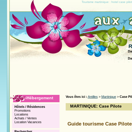
Tourisme martinique : hotel case pil
R
Da
Da
Vous êtes ici :
Antilles
>
Martinique
>
Case Pi
Hébergement
MARTINIQUE: Case Pilote
Hôtels / Résidences
Promotions
Locations
Achats / Ventes
Location Vacances
Guide tourisme Case Pilote
Rechercher