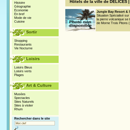
Hôtels de la ville de DELICES 
Histoire
Géographie
Economie
Jungle Bay Resort & S
En bref
Situation Spécialisé sur l
Mode de vie
la pierre volcanique se 
Cuisine
de Morne Trois Pitons (
Sortir
Shopping
Restaurants
Vie Nocturne
Loisirs
Loisirs Bleus
Loisirs verts
Plages
Art & Culture
Musées
Spectacles
Sites Naturels
Sites à visiter
Rhum
Rechercher dans le site