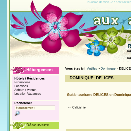
Tourisme dominique : hotel delic
R
Da
Da
Vous êtes ici :
Antilles
>
Dominique
>
DELICE
Hébergement
DOMINIQUE: DELICES
Hôtels / Résidences
Promotions
Locations
Achats / Ventes
Location Vacances
Guide tourisme DELICES en Dominiqu
Rechercher
<<
Calibishie
Découverte