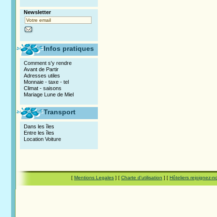
Newsletter
Infos pratiques
Comment s'y rendre
Avant de Partir
Adresses utiles
Monnaie - taxe - tel
Climat - saisons
Mariage Lune de Miel
Transport
Dans les îles
Entre les îles
Location Voiture
[
Mentions Legales
] [
Charte d'utilisation
] [
Hôteliers rejoignez-n