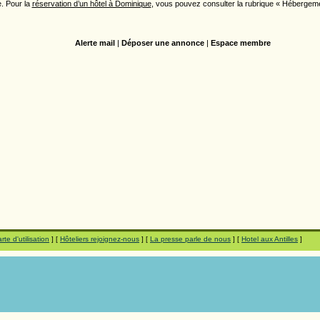
. Pour la
réservation d’un hôtel à Dominique
, vous pouvez consulter la rubrique « Hébergem
Alerte mail
|
Déposer une annonce
|
Espace membre
rte d'utilisation
] [
Hôteliers rejoignez-nous
] [
La presse parle de nous
] [
Hotel aux Antilles
]