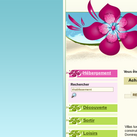
Vous ête
Hébergement
Ach
Rechercher
Découverte
Sortir
Villas l
construi
Loisirs
Dominiqu