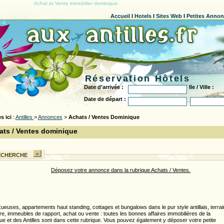
Achat et Vente immobilier dominique
Accueil
l
Hotels
l
Sites Web
l
Petites Anno
Réservation Hôtels
Date d’arrivée :
Ile / Ville :
Date de départ :
s ici
:
Antilles
>
Annonces
>
Achats / Ventes Dominique
ats / Ventes dominique
RECHERCHE
Déposez votre annonce dans la rubrique Achats / Ventes.
uxueuses, appartements haut standing, cottages et bungalows dans le pur style antillais, terrai
re, immeubles de rapport, achat ou vente : toutes les bonnes affaires immobilières de la
e et des Antilles sont dans cette rubrique. Vous pouvez également y déposer votre petite