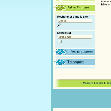
annonce
Hôtel ».
Art & Culture
Rechercher dans le site
Newsletter
Infos pratiques
Transport
[
Mentions Legales
] [
Cha