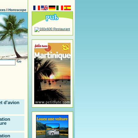
nces
l
Horoscope
Go
et d'avion
ation
ure
ation