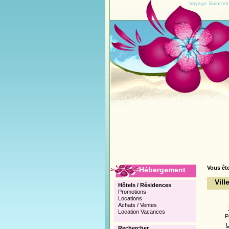
Voyage Saint-Vin
Vous ête
Hébergement
Vill
Hôtels / Résidences
Promotions
Locations
Achats / Ventes
Location Vacances
P
U
Rechercher