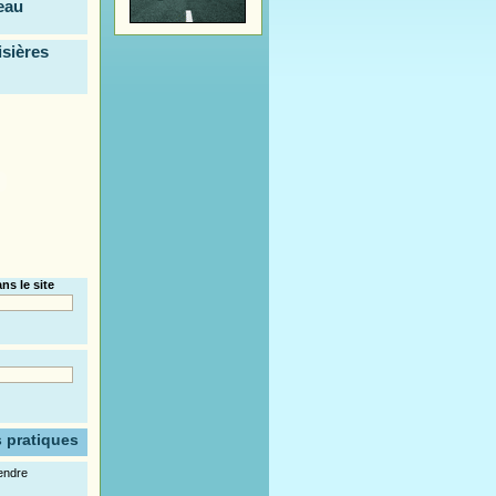
eau
isières
ns le site
s pratiques
endre