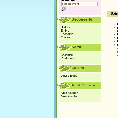
Sain
Découverte
Histoire
En bref
Economie
Cuisine
Sortir
Shopping
Restaurants
Loisirs
Loisirs Bleus
Art & Culture
Sites Naturels
Sites à visiter