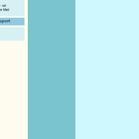
s
 tel
e Miel
sport