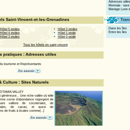
Adresses utile
Monnaie - taxe -
Mariage Lune d
ls Saint-Vincent-et-les-Grenadines
Tran
Dans les îles
Hôtel 5 etoiles
Hôtel 2 etoiles
Entre les îles
Hôtel 4 etoiles
Hôtel 1 etoile
Hôtel 3 etoiles
Hôtel 0 etoile
Tous les hôtels en saint-vincent
s pratiques : Adresses utiles
du tourisme et Représentants
& Culture : Sites Naturels
TAMIA VALLEY
et généreuse... Une riche vallée où telle
rme corne d’abondance regorgent de
iques vallons de cocoteraies, de
raies, de cacao, et aussi de
ons de fruits à écales comme[...]