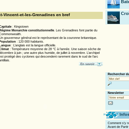
Bat
Cro
t-Vincent-et-les-Grenadines en bref
Capitale
: Kingstown
Régime Monarchie constitutionnelle
. Les Grenadines font partie du
Commonwealth.
Un gouverneur général est le représentant de la couronne britannique.
Population
: 120 000 habitants.
Langue
: L’anglais est la langue officielle.
Climat
: Température moyenne de 28 °C à l’année. Une saison sèche de
décembre à juin ; une autre plus humide, de juillet à novembre. L’archipel
est protégé des cyclones qui descendent rarement dans le sud de l’arc
antillais.
En savoir
Rechercher da
Newsletter
Info
Comment s'y r
Avant de Partir