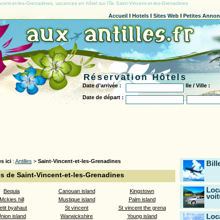
cent-et-les-Grenadines, vacances en hôtel sur l'île Saint-Vincent-et-les-Grenadines
Accueil
l
Hotels
l
Sites Web
l
Petites Anno
Réservation Hôtels
Date d’arrivée :
Ile / Ville :
Date de départ :
s ici
:
Antilles
>
Saint-Vincent-et-les-Grenadines
Bill
es de Saint-Vincent-et-les-Grenadines
Loc
Bequia
Canouan island
Kingstown
voit
Mckies hill
Mustique island
Palm island
etit byahaut
St vincent
St vincent the grena
Loc
nion island
Warwickshire
Young island