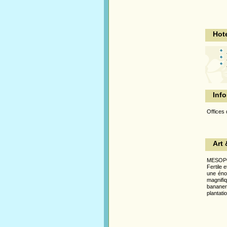
Hote
Info
Offices 
Art 
MESOPO
Fertile 
une éno
magnif
banane
plantati