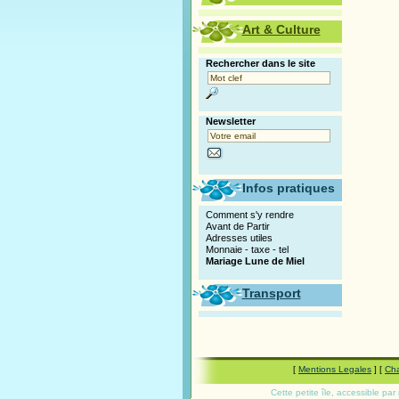
Art & Culture
Rechercher dans le site
Newsletter
Infos pratiques
Comment s'y rendre
Avant de Partir
Adresses utiles
Monnaie - taxe - tel
Mariage Lune de Miel
Transport
[
Mentions Legales
] [
Cha
Cette petite île, accessible pa