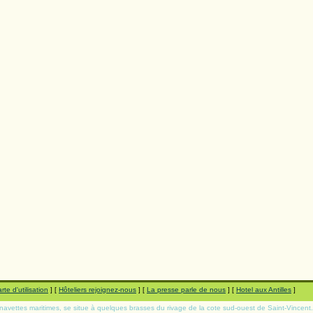
rte d'utilisation
] [
Hôteliers rejoignez-nous
] [
La presse parle de nous
] [
Hotel aux Antilles
]
r navettes maritimes, se situe à quelques brasses du rivage de la cote sud-ouest de Saint-Vincent.