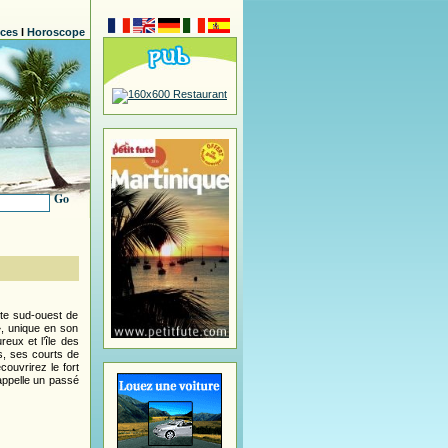
nces
l
Horoscope
Go
ote sud-ouest de
», unique en son
eux et l’île des
s, ses courts de
ouvrirez le fort
rappelle un passé