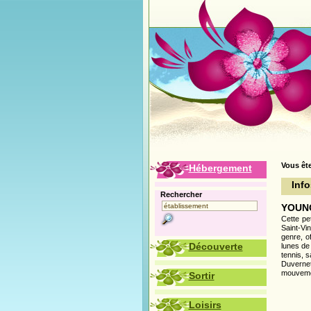
Vous ête
Hébergement
Info
Rechercher
YOUNG
Cette pe
Saint-Vi
genre, o
Découverte
lunes de
tennis, 
Duvernett
mouveme
Sortir
Loisirs