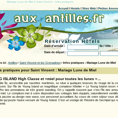
Mariage Lune de Miel à Saint Vincent : Infos pratiques
Accueil
l
Hotels
l
Sites Web
l
Petites Anno
Réservation Hôtels
Date d’arrivée :
Ile / Ville :
Date de départ :
s ici
:
Antilles
>
Saint-Vincent-et-les-Grenadines
>
Infos pratiques : Mariage Lune de Miel
s pratiques pour Saint Vincent : Mariage Lune de Miel
 ISLAND High Classe et «miel pour toutes les lunes »…
tite île, accessible par navettes maritimes, se situe à quelques brasses du rivage de la c
ncent. Sur l’île de Young Island un magnifique complexe hôtelier » Le Young Island resort 
ffre des prestations de très grand standing. On y rappelle souvent que c’est l’île des amour
 miel. Le complexe met à votre disposition ses cottages bien équipés, naturellement ventilé
sa piscine au design new wave, son personnel accueillant. Au cours de votre séjour vous déc
e qui jouxte l’autre versant de Young Island. C’est un vestige de l’histoire de l’archipel qui 
nté.