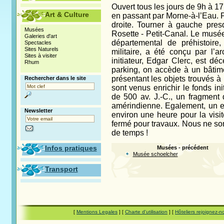
Ouvert tous les jours de 9h à 17
Art & Culture
en passant par Morne-à-l’Eau. P
droite. Tourner à gauche pres
Musées
Rosette - Petit-Canal. Le musé
Galeries d'art
départemental de préhistoire
Spectacles
Sites Naturels
militaire, a été conçu par l’
Sites à visiter
initiateur, Edgar Clerc, est 
Rhum
parking, on accède à un bâtime
présentant les objets trouvés à
Rechercher dans le site
sont venus enrichir le fonds ini
de 500 av. J.-C., un fragment
amérindienne. Egalement, un 
Newsletter
environ une heure pour la visi
fermé pour travaux. Nous ne s
de temps !
Infos pratiques
Musées - précédent
Musée schoelcher
Transport
[
Mentions Legales
] [
Charte d'utilisation
] [
Hôteliers rejoignez-n