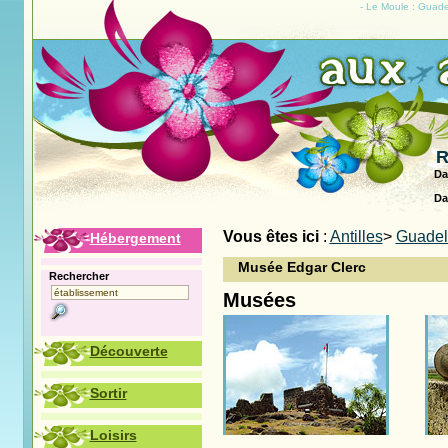
- Le Moule : Guad
R
Da
Da
Vous êtes ici
:
Antilles
>
Guade
Hébergement
Musée Edgar Clerc
Rechercher
Musées
Découverte
Sortir
Loisirs