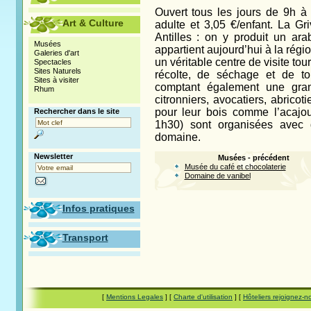
Ouvert tous les jours de 9h à
Art & Culture
adulte et 3,05 €/enfant. La Gr
Antilles : on y produit un ara
Musées
appartient aujourd’hui à la régio
Galeries d'art
un véritable centre de visite tou
Spectacles
Sites Naturels
récolte, de séchage et de to
Sites à visiter
comptant également une gran
Rhum
citronniers, avocatiers, abricot
pour leur bois comme l’acajo
Rechercher dans le site
1h30) sont organisées avec d
domaine.
Newsletter
Musées - précédent
Musée du café et chocolaterie
Domaine de vanibel
Infos pratiques
Transport
[
Mentions Legales
] [
Charte d'utilisation
] [
Hôteliers rejoignez-n