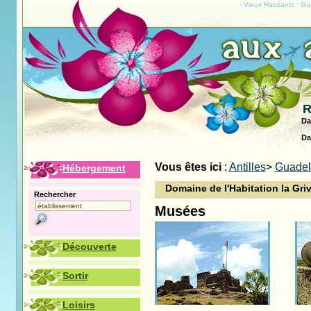
- Vieux Habitants : G
R
Da
Da
Vous êtes ici
:
Antilles
>
Guade
Hébergement
Domaine de l'Habitation la Gri
Rechercher
Musées
Découverte
Sortir
Loisirs