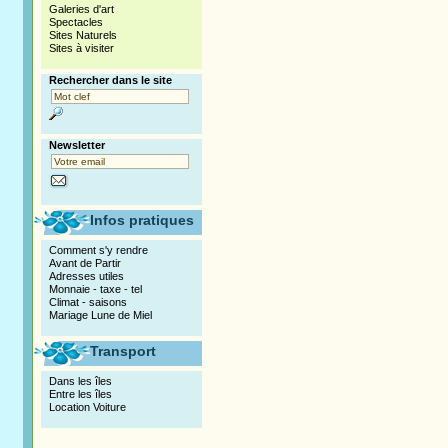
Galeries d'art
Spectacles
Sites Naturels
Sites à visiter
Rechercher dans le site
Newsletter
Infos pratiques
Comment s'y rendre
Avant de Partir
Adresses utiles
Monnaie - taxe - tel
Climat - saisons
Mariage Lune de Miel
Transport
Dans les îles
Entre les îles
Location Voiture