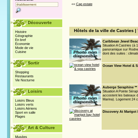
<<
Cap estate
Découverte
Hôtels de la ville de Castries |
Histoire
Géographie
En bref
Caribbean Jewel Beach
Economie
Situation A Castries (à 1
Mode de vie
panoramique sur Rodne
Cuisine
dont des suites : climati
Sortir
Ocean View Hotel & Sp
Shopping
Restaurants
Vie Nocturne
Auberge Seraphine ** 
Loisirs
Situation A Pointe Sérap
accostent les bateaux de
Marina). Logement 24 ch
Loisirs Bleus
Loisirs verts
Loisirs Aériens
Discovery At Marigot B
Sport en salle
Plages
Art & Culture
Musées