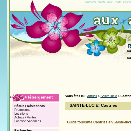
Tourisme sainte-lucie : hotel castr
R
Da
Da
Vous êtes ici :
Antilles
>
Sainte-lucie
>
Castri
Hébergement
SAINTE-LUCIE: Castries
Hôtels / Résidences
Promotions
Locations
Achats / Ventes
Location Vacances
Guide tourisme Castries en Sainte-luc
Rechercher