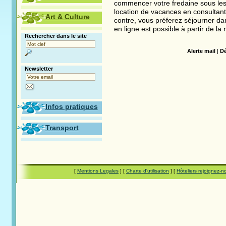
commencer votre fredaine sous les 
location de vacances en consultant
Art & Culture
contre, vous préferez séjourner d
en ligne est possible à partir de l
Rechercher dans le site
Alerte mail
|
Dé
Newsletter
Infos pratiques
Transport
[
Mentions Legales
] [
Charte d'utilisation
] [
Hôteliers rejoignez-n