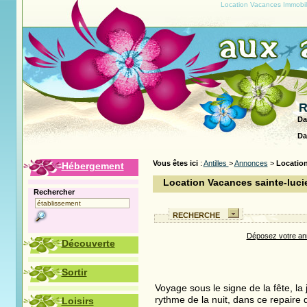
Location Vacances Immobili
R
Da
Da
Vous êtes ici
:
Antilles
>
Annonces
>
Location
Hébergement
Location Vacances sainte-luci
Rechercher
RECHERCHE
Déposez votre ann
Découverte
Sortir
Voyage sous le signe de la fête, la 
rythme de la nuit, dans ce repaire
Loisirs