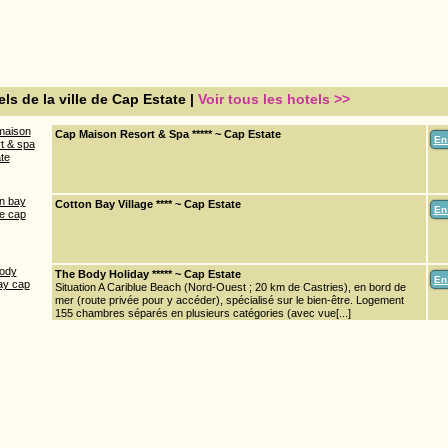
ls de la ville de Cap Estate |
Voir tous les hotels >>
Cap Maison Resort & Spa ***** ~ Cap Estate
En
Cotton Bay Village **** ~ Cap Estate
En
The Body Holiday ***** ~ Cap Estate
En
Situation A Cariblue Beach (Nord-Ouest ; 20 km de Castries), en bord de
mer (route privée pour y accéder), spécialisé sur le bien-être. Logement
155 chambres séparés en plusieurs catégories (avec vue[...]