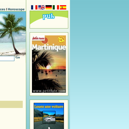
nces
l
Horoscope
Go