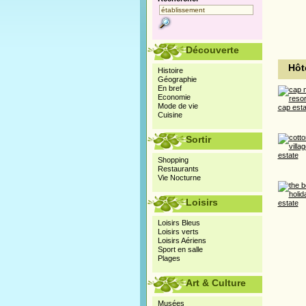
Découverte
Hôte
Histoire
Géographie
En bref
Economie
Mode de vie
Cuisine
Sortir
Shopping
Restaurants
Vie Nocturne
Loisirs
Loisirs Bleus
Loisirs verts
Loisirs Aériens
Sport en salle
Plages
Art & Culture
Musées