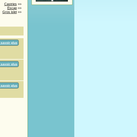
Castries
>>
Escap
>>
Gros islet
>>
 savoir plus
 savoir plus
 savoir plus