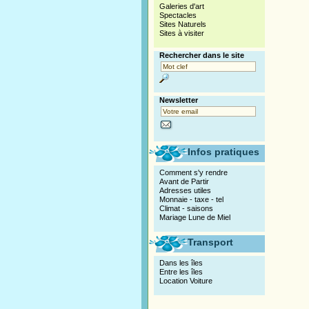
Galeries d'art
Spectacles
Sites Naturels
Sites à visiter
Rechercher dans le site
Newsletter
Infos pratiques
Comment s'y rendre
Avant de Partir
Adresses utiles
Monnaie - taxe - tel
Climat - saisons
Mariage Lune de Miel
Transport
Dans les îles
Entre les îles
Location Voiture