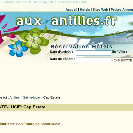
Tourisme sainte-lucie : hotel cap estate, commerce cap estate
Accueil
l
Hotels
l
Sites Web
l
Petites Anno
Réservation Hôtels
Date d’arrivée :
Ile / Ville :
Date de départ :
s ici :
Antilles
>
Sainte-lucie
>
Cap Estate
NTE-LUCIE: Cap Estate
tourisme Cap Estate en Sainte-lucie