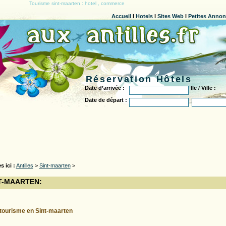
Tourisme sint-maarten : hotel , commerce
Accueil
l
Hotels
l
Sites Web
l
Petites Anno
Réservation Hôtels
Date d’arrivée :
Ile / Ville :
Date de départ :
s ici :
Antilles
>
Sint-maarten
>
T-MAARTEN:
tourisme en Sint-maarten