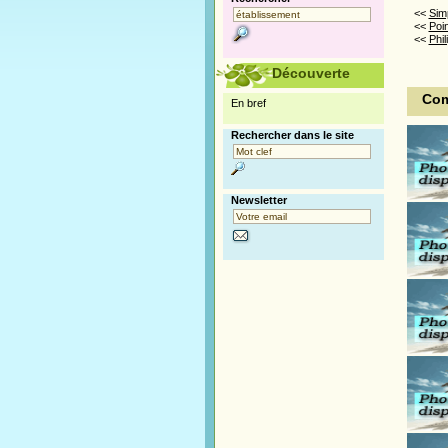
<<
Sim
<<
Poi
<<
Phil
Découverte
Comm
En bref
Rechercher dans le site
Newsletter