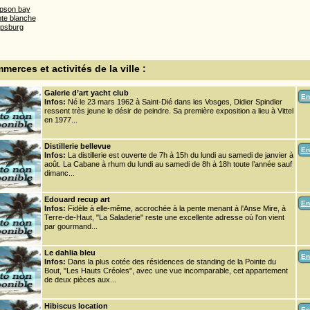
pson bay
nte blanche
ipsburg
erces et activités de la ville :
Galerie d’art yacht club
En
Infos:
Né le 23 mars 1962 à Saint-Dié dans les Vosges, Didier Spindler
ressent très jeune le désir de peindre. Sa première exposition a lieu à Vittel
en 1977...
Distillerie bellevue
En
Infos:
La distillerie est ouverte de 7h à 15h du lundi au samedi de janvier à
août. La Cabane à rhum du lundi au samedi de 8h à 18h toute l’année sauf
dimanc...
Edouard recup art
En
Infos:
Fidèle à elle-même, accrochée à la pente menant à l'Anse Mire, à
Terre-de-Haut, "La Saladerie" reste une excellente adresse où l'on vient
par gourmand...
Le dahlia bleu
En
Infos:
Dans la plus cotée des résidences de standing de la Pointe du
Bout, "Les Hauts Créoles", avec une vue incomparable, cet appartement
de deux pièces aux...
Hibiscus location
En