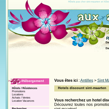
Hôtels pas cher sint-maarten et hôte
R
Da
Da
Vous êtes ici
:
Antilles
>
Sint M
Hébergement
Hotels discount sint-maarten
Hôtels / Résidences
Promotions
Locations
Achats / Ventes
Vous recherchez un hotel disc
Location Vacances
Découvrez toutes nos promotion
sint-maarten!
Rechercher