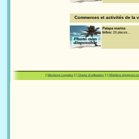
Commerces et activités de la 
Palapa marina
Infos:
20 places...
[
Mentions Legales
] [
Charte d'utilisation
] [
Hôteliers rejoignez-n