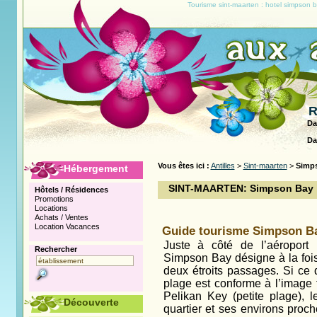
Tourisme sint-maarten : hotel simpson
R
Da
Da
Vous êtes ici :
Antilles
>
Sint-maarten
>
Simp
Hébergement
SINT-MAARTEN: Simpson Bay
Hôtels / Résidences
Promotions
Locations
Achats / Ventes
Location Vacances
Guide tourisme Simpson Ba
Juste à côté de l’aéroport i
Rechercher
Simpson Bay désigne à la fois
deux étroits passages. Si ce 
plage est conforme à l’image 
Pelikan Key (petite plage), l
Découverte
quartier et ses environs proche