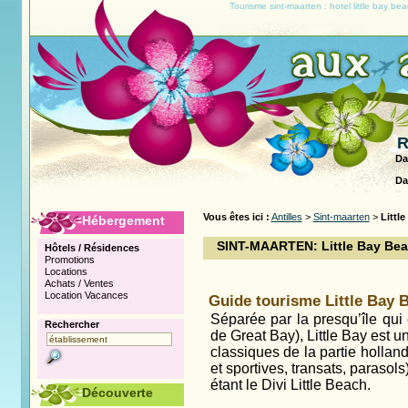
Tourisme sint-maarten : hotel little bay be
R
Da
Da
Vous êtes ici :
Antilles
>
Sint-maarten
>
Littl
Hébergement
SINT-MAARTEN: Little Bay Be
Hôtels / Résidences
Promotions
Locations
Achats / Ventes
Location Vacances
Guide tourisme Little Bay 
Séparée par la presqu’île qui
Rechercher
de Great Bay), Little Bay est 
classiques de la partie holland
et sportives, transats, parasols
étant le Divi Little Beach.
Découverte