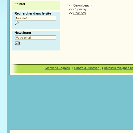
En bref
<<
Dawn beach
<<
Cupecoy
<<
Cole bay
Rechercher dans le site
Newsletter
[
Mentions Legales
] [
Charte d'utilisation
] [
Hôteliers rejoignez-n