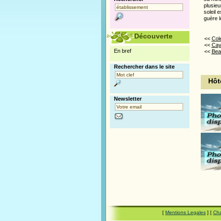
plusieu
soleil 
guère l
Découverte
<<
Col
<<
Cay 
En bref
<<
Beac
Rechercher dans le site
Hôt
Newsletter
[
Mentions Legales
] [
Cha