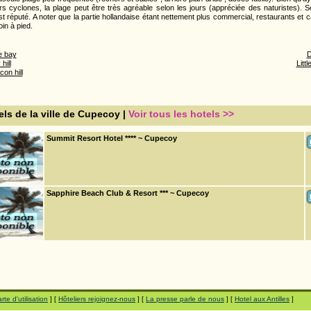
rs cyclones, la plage peut être très agréable selon les jours (appréciée des naturistes).
est réputé. A noter que la partie hollandaise étant nettement plus commercial, restaurants et 
oin à pied.
e bay
D
hill
Litt
on hill
els de la ville de Cupecoy |
Voir tous les hotels >>
Summit Resort Hotel **** ~ Cupecoy
Sapphire Beach Club & Resort *** ~ Cupecoy
rte d'utilisation
] [
Hôteliers rejoignez-nous
] [
La presse parle de nous
] [
Hotel aux Antilles
]