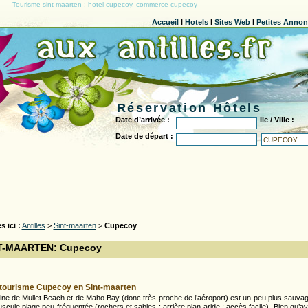
Tourisme sint-maarten : hotel cupecoy, commerce cupecoy
Accueil
l
Hotels
l
Sites Web
l
Petites Anno
Réservation Hôtels
Date d’arrivée :
Ile / Ville :
Date de départ :
s ici :
Antilles
>
Sint-maarten
>
Cupecoy
T-MAARTEN: Cupecoy
tourisme Cupecoy en Sint-maarten
ine de Mullet Beach et de Maho Bay (donc très proche de l’aéroport) est un peu plus sauvag
scule plage peu fréquentée (rochers et sables ; arrière plan aride ; accès facile). Bien qu’ay