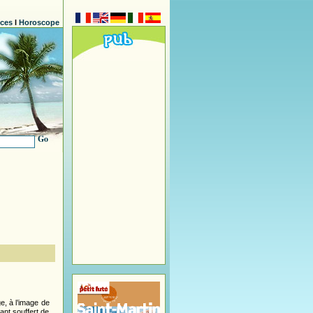
nces
l
Horoscope
Go
e, à l’image de
ant souffert de