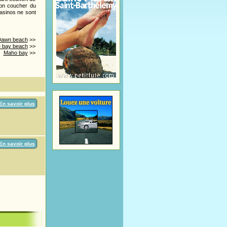
 Son coucher du
casinos ne sont
awn beach
>>
le bay beach
>>
Maho bay
>>
En savoir plus
En savoir plus