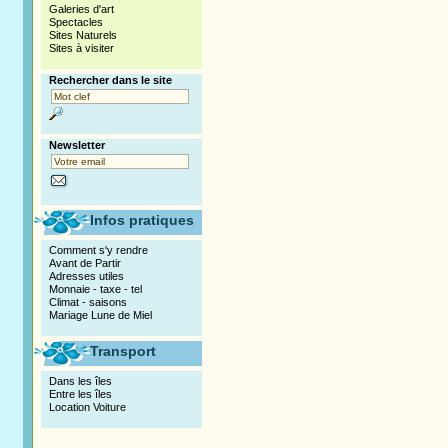
Galeries d'art
Spectacles
Sites Naturels
Sites à visiter
Rechercher dans le site
Newsletter
Infos pratiques
Comment s'y rendre
Avant de Partir
Adresses utiles
Monnaie - taxe - tel
Climat - saisons
Mariage Lune de Miel
Transport
Dans les îles
Entre les îles
Location Voiture