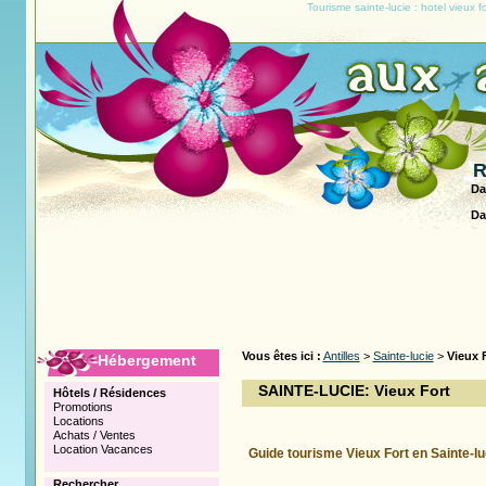
Tourisme sainte-lucie : hotel vieux f
R
Da
Da
Vous êtes ici :
Antilles
>
Sainte-lucie
>
Vieux 
Hébergement
SAINTE-LUCIE: Vieux Fort
Hôtels / Résidences
Promotions
Locations
Achats / Ventes
Location Vacances
Guide tourisme Vieux Fort en Sainte-lu
Rechercher