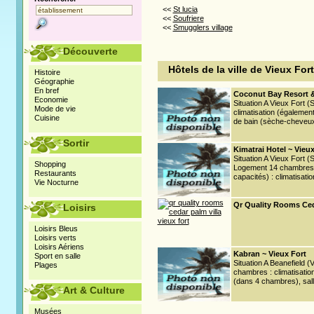
<<
St lucia
<<
Soufriere
<<
Smugglers village
Découverte
Hôtels de la ville de Vieux Fort
Histoire
Géographie
En bref
Coconut Bay Resort & 
Economie
Situation A Vieux Fort 
Mode de vie
climatisation (également 
Cuisine
de bain (sèche-cheveux), 
Sortir
Kimatrai Hotel ~ Vieux
Situation A Vieux Fort (S
Shopping
Logement 14 chambres e
Restaurants
capacités) : climatisatio
Vie Nocturne
Qr Quality Rooms Ceda
Loisirs
Loisirs Bleus
Loisirs verts
Loisirs Aériens
Kabran ~ Vieux Fort
Sport en salle
Situation A Beanefield (
Plages
chambres : climatisation
(dans 4 chambres), salle 
Art & Culture
Musées