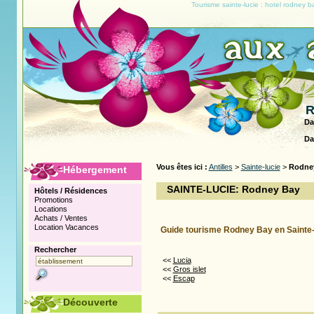
Tourisme sainte-lucie : hotel rodney
R
Da
Da
Vous êtes ici :
Antilles
>
Sainte-lucie
>
Rodne
Hébergement
SAINTE-LUCIE: Rodney Bay
Hôtels / Résidences
Promotions
Locations
Achats / Ventes
Location Vacances
Guide tourisme Rodney Bay en Sainte-
Rechercher
<<
Lucia
<<
Gros islet
<<
Escap
Découverte