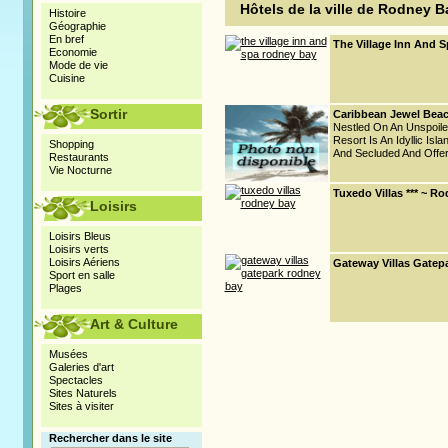
Hôtels de la ville de Rodney B
Histoire
Géographie
En bref
The Village Inn And S
Economie
Mode de vie
Cuisine
Sortir
Caribbean Jewel Bea
Nestled On An Unspoil
Resort Is An Idyllic Isl
Shopping
And Secluded And Offer
Restaurants
Vie Nocturne
Tuxedo Villas *** ~ R
Loisirs
Loisirs Bleus
Loisirs verts
Loisirs Aériens
Gateway Villas Gatepa
Sport en salle
Plages
Art & Culture
Musées
Galeries d'art
Spectacles
Sites Naturels
Sites à visiter
Rechercher dans le site