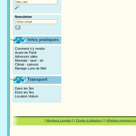
Newsletter
Infos pratiques
Comment s'y rendre
Avant de Partir
Adresses utiles
Monnaie - taxe - tel
Climat - saisons
Mariage Lune de Miel
Transport
Dans les îles
Entre les îles
Location Voiture
[
Mentions Legales
] [
Charte d'utilisation
] [
Hôteliers rejoignez-n