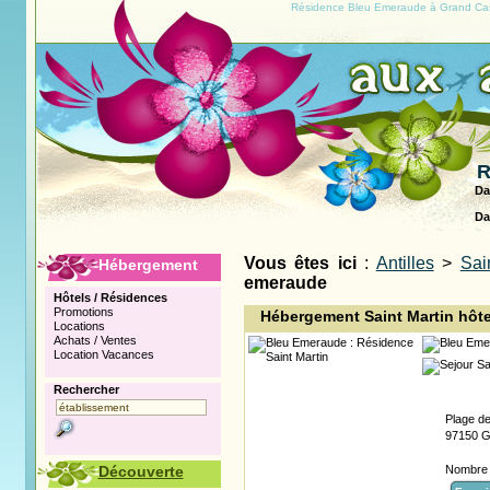
Résidence Bleu Emeraude à Grand Cas
R
Da
Da
Vous êtes ici
:
Antilles
>
Sai
Hébergement
emeraude
Hôtels / Résidences
Promotions
Hébergement Saint Martin hôte
Locations
Achats / Ventes
Location Vacances
Rechercher
Plage d
97150 G
Découverte
Nombre 