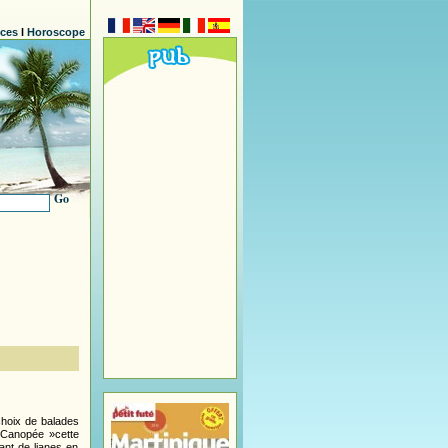
nces
l
Horoscope
Go
choix de balades
« Canopée »cette
ant de lianes en