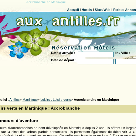
Accrobranche en Martinique
Accueil
l
Hotels
l
Sites Web
l
Petites Anno
Réservation Hôtels
Date d’arrivée :
Ile / Ville :
Date de départ :
s ici
:
Antilles
>
Martinique
>
Loisirs : Loisirs verts
>
Accrobranche en Martinique
irs verts en Martinique : Accrobranche
arcours d’aventure
ours d’accrobranches se sont développés en Martinique depuis 2 ans. Ils offrent un large 
s sur la cime des arbres parfois centenaires. Ils permettent également de découvrir la 
n végétale la plus complexe au monde. On enfile son harnais et on joue à Tarzan en saut