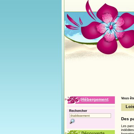
Vous ête
Hébergement
Lois
Rechercher
Des p
Les parc
indédite
Découverte
formatio