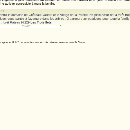
Une activité accessible à toute la famille.
FIL
entre le domaine de Château Gaillard et le Village de la Poterie. En plein cœur de la forêt tr
nique, vous partez à l’aventure dans les arbres : 3 parcours acrobatiques pour toute la famille,
 : forêt Rateau 97229
Les Trois Ilets
* Fax :
*
r appel et 0.34? par minute - numéro de mise en relation valable 5 min.