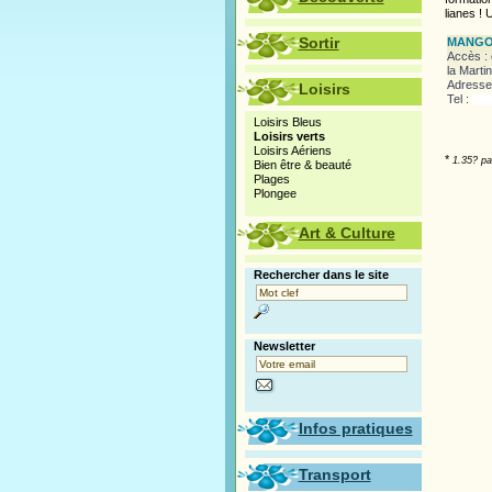
lianes ! 
Sortir
MANGO
Accès : 
la Marti
Adresse
Loisirs
Tel :
Loisirs Bleus
Loisirs verts
Loisirs Aériens
*
1.35? pa
Bien être & beauté
Plages
Plongee
Art & Culture
Rechercher dans le site
Newsletter
Infos pratiques
Transport