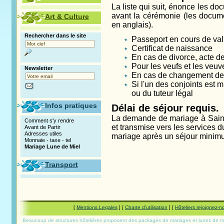
La liste qui suit, énonce les do
avant la cérémonie (les docume
Art & Culture
en anglais).
Rechercher dans le site
Passeport en cours de vali
Certificat de naissance
En cas de divorce, acte d
Pour les veufs et les veuv
Newsletter
En cas de changement de
Si l'un des conjoints est 
ou du tuteur légal
Infos pratiques
Délai de séjour requis.
La demande de mariage à Sainte-
Comment s'y rendre
et transmise vers les services d
Avant de Partir
Adresses utiles
mariage après un séjour minimu
Monnaie - taxe - tel
Mariage Lune de Miel
Transport
[
Mentions Legales
] [
Charte d'utilisation
] [
Hôteliers rejoignez-n
Beaucoup de structures hôtelières proposent des packages de mariages et lunes de miel.