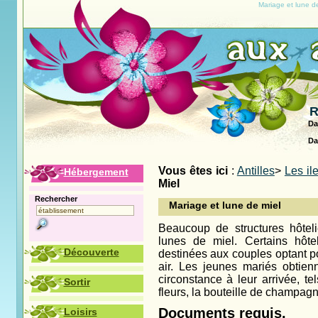
Mariage et lune d
R
Da
Da
Vous êtes ici
:
Antilles
>
Les il
Hébergement
Miel
Rechercher
Mariage et lune de miel
Beaucoup de structures hôtel
lunes de miel. Certains hôtel
Découverte
destinées aux couples optant po
air. Les jeunes mariés obtien
circonstance à leur arrivée, t
Sortir
fleurs, la bouteille de champagn
Documents requis.
Loisirs