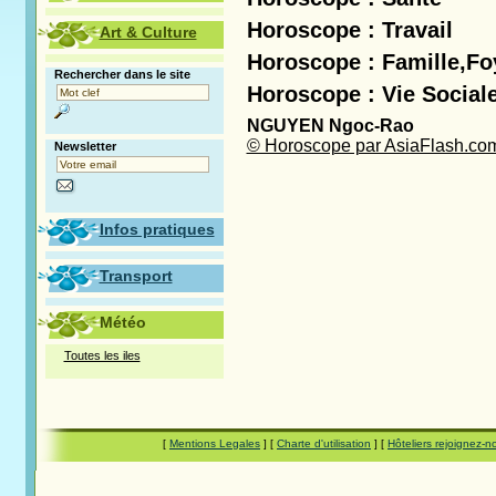
Horoscope : Travail
Art & Culture
Horoscope : Famille,Fo
Rechercher dans le site
Horoscope : Vie Sociale
NGUYEN Ngoc-Rao
© Horoscope par AsiaFlash.co
Newsletter
Infos pratiques
Transport
Météo
Toutes les iles
[
Mentions Legales
] [
Charte d'utilisation
] [
Hôteliers rejoignez-n