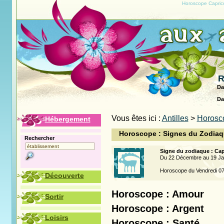
Horoscope Caprico
R
Da
Da
Vous êtes ici :
Antilles
>
Horosc
Hébergement
Horoscope : Signes du Zodia
Rechercher
Signe du zodiaque : Cap
Du 22 Décembre au 19 Ja
Horoscope du Vendredi 07
Découverte
Horoscope : Amour
Sortir
Horoscope : Argent
Loisirs
Horoscope : Santé