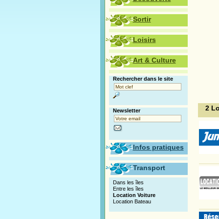
Sortir
Loisirs
Art & Culture
Rechercher dans le site
2 L
Newsletter
Infos pratiques
Transport
Dans les îles
Entre les îles
Location Voiture
Location Bateau