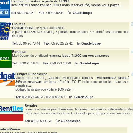
Location de voiture à partir de 12,99 €
Des PROMO toute l’année ! Plus vous réservez tôt, moins vous payez !
Tel:
0820202237
Fax:
0590286519 île:
Guadeloupe
Pro-rent
PROMOTION :
jusqu'au 20/10/2006.
A partir de 133€ la semaine, 5 portes, climatisation, Km illimité, Assurance tous
risques
Tel:
05 90 26 73 44
Fax:
05 90 25 22 41 île:
Guadeloupe
Europcar
Maxi économie en diesel,
gagnez jusqu’à 100€ sur vos vacances
Tel:
0590 93 18 15
Fax:
0590 93 18 29 île:
Guadeloupe
Budget Guadeloupe
Voiture de Tourisme, Cabriolet, Monospace, Minibus :
Economisez jusqu'à
30% en réservant en ligne !
Forfaits TOUT inclus pour éviter les mauvaises
surprises...
Budget, la location de voiture 100% Zen !
Tel:
05 90 21 46 57 / 05 90 89 56 1 île:
Guadeloupe
Rentîles
Louer une voiture pas chère avec le réseau des loueurs indépendants des 
faites vivre l’économie locale de la Guadeloupe le temps de vos vacances !
Tel:
04 83 50 11 75 île:
Guadeloupe
aibes Marina