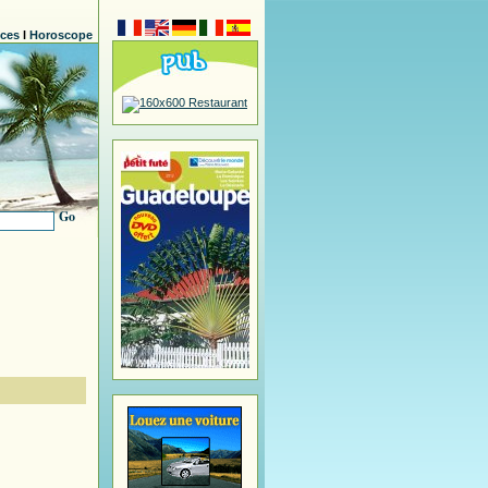
nces
l
Horoscope
Go