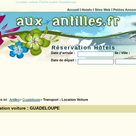
Location voiture Pointe-a-pitre Guadeloupe
Accueil
l
Hotels
l
Sites Web
l
Petites Anno
Réservation Hôtels
Date d’arrivée :
Ile / Ville :
Date de départ :
s ici
:
Antilles
>
Guadeloupe
>
Transport : Location Voiture
ation voiture : GUADELOUPE