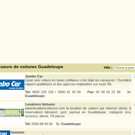
oueurs de voitures Guadeloupe
Ville :
Jumbo Car
Louer une voiture en toute confiance c’est déjà les vacances ! Excellent
rapport qualité/prix et des agences implantées sur toute l’île.
Tel:
0820 220 230 / 0590 91 55 66
Fax:
05 90 91 22 88 île:
Guadeloupe
Locations Voitures
www.locationsvoitures.com la location de voiture par internet (devis &
reservation) Aéroport, port, partout en Guadeloupe, catégorie éco,
essence, diesel, 7/9 places
Tel:
0590.88.94.59 île:
Guadeloupe
Interrent