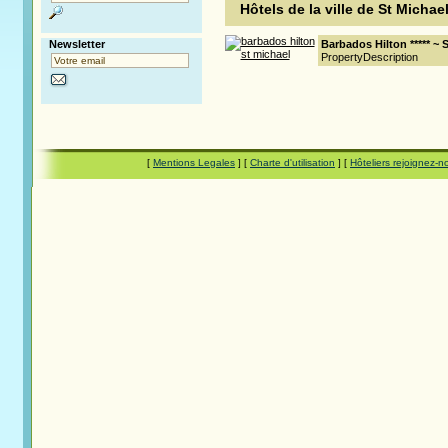
Hôtels de la ville de St Michael
Newsletter
Barbados Hilton ***** ~ 
PropertyDescription
[
Mentions Legales
] [
Charte d'utilisation
] [
Hôteliers rejoignez-n