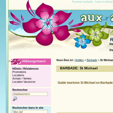
Tourisme barbade : hotel st michae
R
Da
Da
Vous êtes ici :
Antilles
>
Barbade
>
St Michae
Hébergement
BARBADE: St Michael
Hôtels / Résidences
Promotions
Locations
Achats / Ventes
Location Vacances
Guide tourisme St Michael en Barbade
Rechercher
Rechercher dans le site