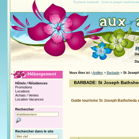
Tourisme barbade : hotel st joseph bathshed
R
Da
Da
Vous êtes ici :
Antilles
>
Barbade
>
St Josep
Hébergement
BARBADE: St Joseph Bathshe
Hôtels / Résidences
Promotions
Locations
Achats / Ventes
Location Vacances
Guide tourisme St Joseph Bathsheda 
Rechercher
Rechercher dans le site