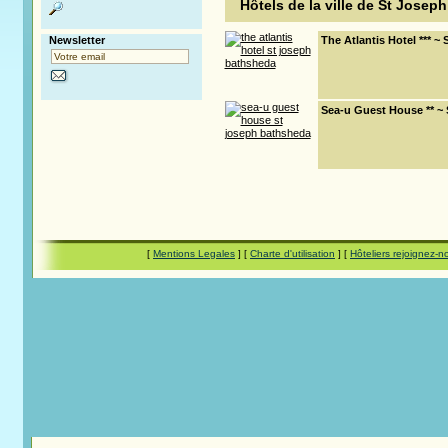
Hôtels de la ville de St Josep
Newsletter
The Atlantis Hotel *** 
Sea-u Guest House ** ~
[
Mentions Legales
] [
Charte d'utilisation
] [
Hôteliers rejoignez-n