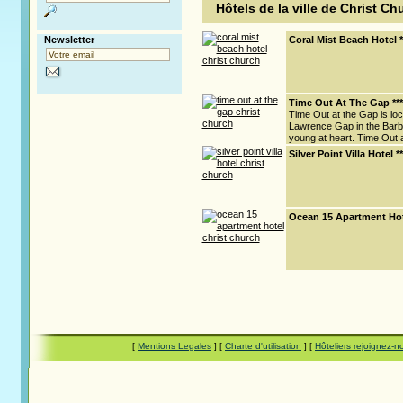
Hôtels de la ville de Christ Ch
Newsletter
Coral Mist Beach Hotel *
Time Out At The Gap ***
Time Out at the Gap is lo
Lawrence Gap in the Barba
young at heart. Time Out at
Silver Point Villa Hotel 
Ocean 15 Apartment Hote
[
Mentions Legales
] [
Charte d'utilisation
] [
Hôteliers rejoignez-n