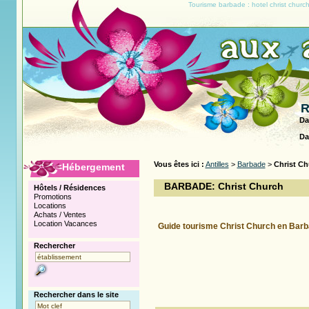
Tourisme barbade : hotel christ churc
R
Da
Da
Vous êtes ici :
Antilles
>
Barbade
>
Christ Ch
Hébergement
BARBADE: Christ Church
Hôtels / Résidences
Promotions
Locations
Achats / Ventes
Location Vacances
Guide tourisme Christ Church en Bar
Rechercher
Rechercher dans le site