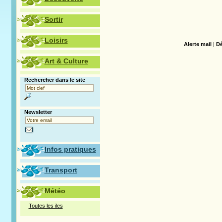
Sortir
Loisirs
Alerte mail
|
Dé
Art & Culture
Rechercher dans le site
Newsletter
Infos pratiques
Transport
Météo
Toutes les iles