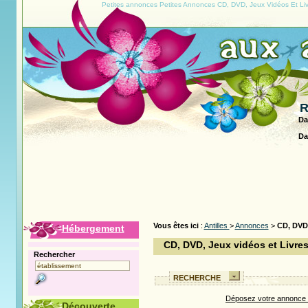
Petites annonces Petites Annonces CD, DVD, Jeux Vidéos Et Liv
R
Da
Da
Vous êtes ici
:
Antilles
>
Annonces
>
CD, DVD,
Hébergement
CD, DVD, Jeux vidéos et Livres
Rechercher
RECHERCHE
Déposez votre annonce d
Découverte