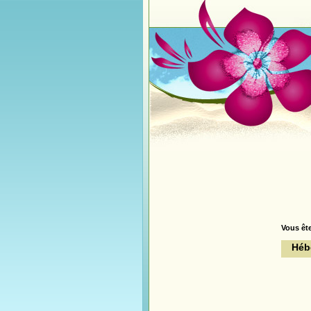
Vous ête
Héb