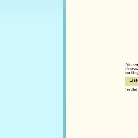
Découv
réservez
sur l'ile
List
[résultat