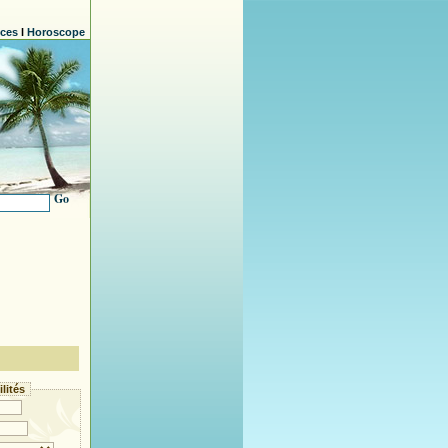
nces
l
Horoscope
Go
lités