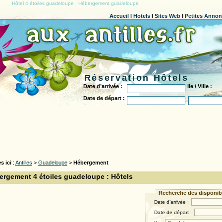
Hôtel 4 étoiles guadeloupe : Hébergement guadeloupe
Accueil
l
Hotels
l
Sites Web
l
Petites Anno
Réservation Hôtels
Date d’arrivée :
Ile / Ville :
Date de départ :
s ici
:
Antilles
>
Guadeloupe
>
Hébergement
ergement 4 étoiles guadeloupe : Hôtels
Recherche des disponibi
Date d’arrivée :
Date de départ :