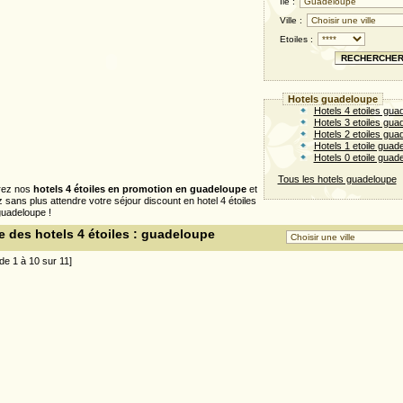
Ile :
Ville :
Etoiles :
Hotels guadeloupe
Hotels 4 etoiles gua
Hotels 3 etoiles gua
Hotels 2 etoiles gua
Hotels 1 etoile guad
Hotels 0 etoile guad
Tous les hotels guadeloupe
rez nos
hotels 4 étoiles en promotion en guadeloupe
et
 sans plus attendre votre séjour discount en hotel 4 étoiles
 guadeloupe !
e des hotels 4 étoiles : guadeloupe
 de 1 à 10 sur 11]