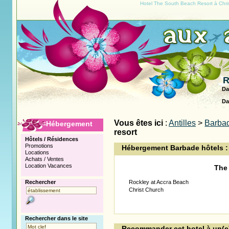
Hotel The South Beach Resort à Chri
R
Da
Da
Vous êtes ici
:
Antilles
>
Barba
Hébergement
resort
Hôtels / Résidences
Promotions
Hébergement Barbade hôtels :
Locations
Achats / Ventes
Location Vacances
The
Rechercher
Rockley at Accra Beach
Christ Church
Rechercher dans le site
Recommander cet hotel à un(e)