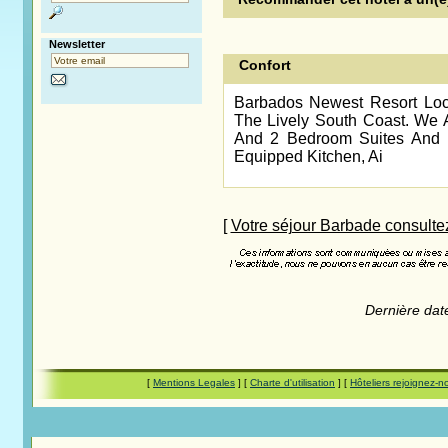
Newsletter
Confort
Barbados Newest Resort Loc
The Lively South Coast. We A
And 2 Bedroom Suites And P
Equipped Kitchen, Ai
[
Votre séjour Barbade consultez
Dernière dat
[
Mentions Legales
] [
Charte d'utilisation
] [
Hôteliers rejoignez-n