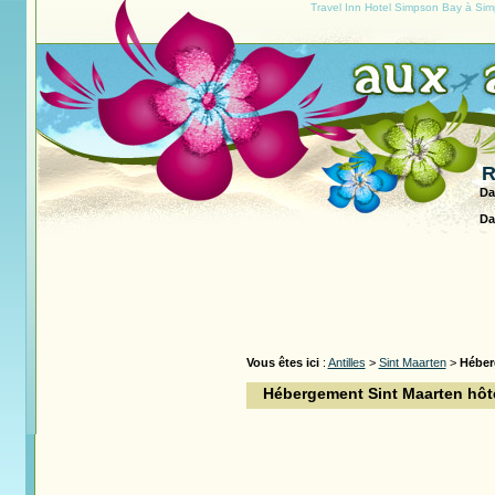
Travel Inn Hotel Simpson Bay à Sim
R
Da
Da
Vous êtes ici
:
Antilles
>
Sint Maarten
>
Héber
Hébergement Sint Maarten hôte