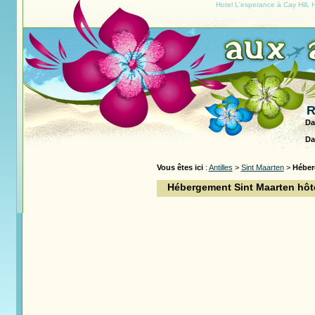
Hotel L'esperance à Cay Hill, 
R
Da
Da
Vous êtes ici
:
Antilles
>
Sint Maarten
>
Héber
Hébergement Sint Maarten hôte